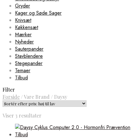
Gryder
Kager og Søde Sager
Knivsæt
Køkkensæt
Mærker
Nyheder
Sauterpander
Stavblendere
Stegepander
Temaer
Tilbud
Filter
Forside
/
Vare Brand
/
Daysy
Sorteret
Viser 3 resultater
efter
pris:
høj