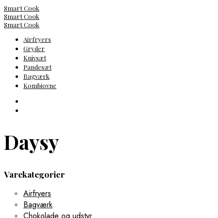
Smart Cook
Smart Cook
Smart Cook
Airfryers
Gryder
Knivsæt
Pandesæt
Bagværk
Kombiovne
Daysy
Varekategorier
Airfryers
Bagværk
Chokolade og udstyr