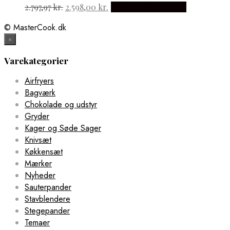
Den
Den
2.797,97
kr.
2.598,00
kr.
Købes hos Gravidtid
oprindelige
aktuelle
© MasterCook.dk
pris
pris
var:
er:
×
2.797,97 kr..
2.598,00 kr..
Varekategorier
Airfryers
Bagværk
Chokolade og udstyr
Gryder
Kager og Søde Sager
Knivsæt
Køkkensæt
Mærker
Nyheder
Sauterpander
Stavblendere
Stegepander
Temaer