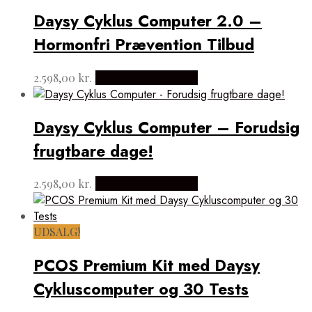
til
Daysy Cyklus Computer 2.0 –
lav
Hormonfri Prævention Tilbud
2.598,00
kr.
Købes hos Gravidtid
Daysy Cyklus Computer – Forudsig
frugtbare dage!
2.598,00
kr.
Købes hos Gravidtid
UDSALG!
PCOS Premium Kit med Daysy
Cykluscomputer og 30 Tests