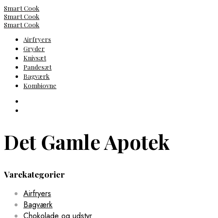
Smart Cook
Smart Cook
Smart Cook
Airfryers
Gryder
Knivsæt
Pandesæt
Bagværk
Kombiovne
Det Gamle Apotek
Varekategorier
Airfryers
Bagværk
Chokolade og udstyr