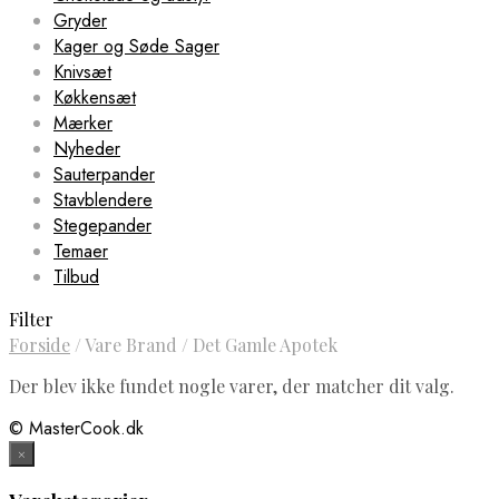
Gryder
Kager og Søde Sager
Knivsæt
Køkkensæt
Mærker
Nyheder
Sauterpander
Stavblendere
Stegepander
Temaer
Tilbud
Filter
Forside
/
Vare Brand
/
Det Gamle Apotek
Der blev ikke fundet nogle varer, der matcher dit valg.
© MasterCook.dk
×