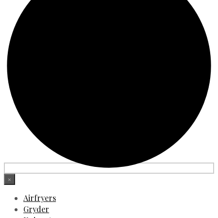
×
Airfryers
Gryder