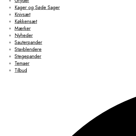
Gryder
Kager og Søde Sager
Knivsæt
Køkkensæt
Mærker
Nyheder
Sauterpander
Stavblendere
Stegepander
Temaer
Tilbud