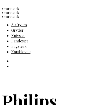
Smart Cook
Smart Cook
Smart Cook
Airfryers
Gryder
Knivsæt
Pandesæt
Bagværk
Kombiovne
Philips