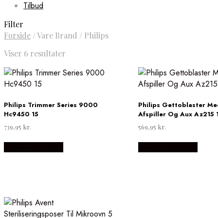
Tilbud
Filter
Forside
/
Vare Brand
/
Philips
Sorteret
Viser 6 resultater
efter
pris:
høj
til
lav
Philips Trimmer Series 9000
Philips Gettoblaster M
Hc9450 15
Afspiller Og Aux Az215 
739,95
kr.
569,95
kr.
Købes hos Gucca
Købes hos Gucca