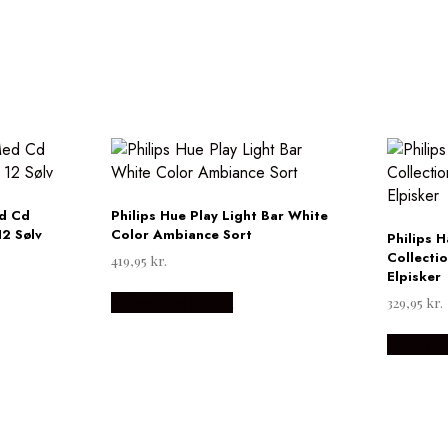
ed Cd
Philips Hue Play Light Bar White
12 Sølv
Color Ambiance Sort
Philips 
Collecti
419,95
kr.
Elpisker
Købes hos Gucca
329,95
kr.
Købes h