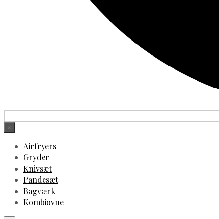
×
Airfryers
Gryder
Knivsæt
Pandesæt
Bagværk
Kombiovne