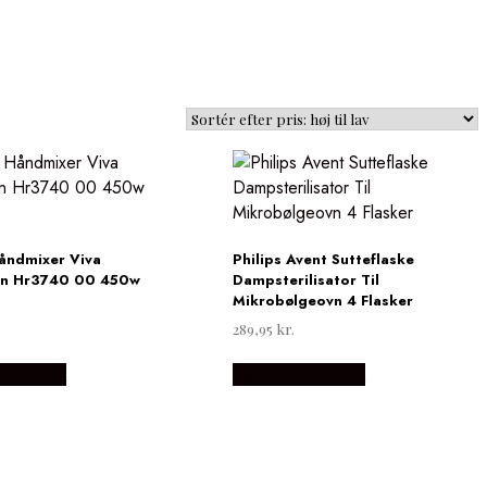
Håndmixer Viva
Philips Avent Sutteflaske
on Hr3740 00 450w
Dampsterilisator Til
Mikrobølgeovn 4 Flasker
289,95
kr.
os Gucca
Købes hos Gucca