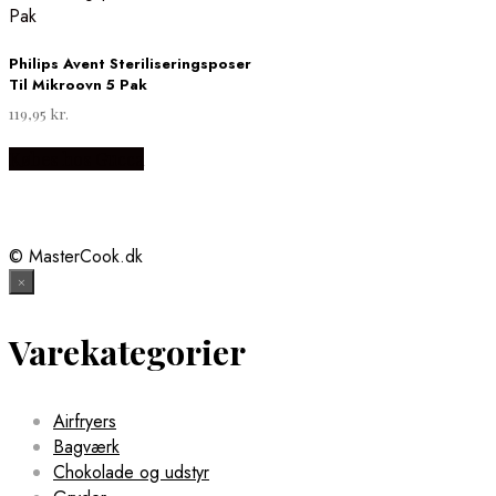
Philips Avent Steriliseringsposer
Til Mikroovn 5 Pak
119,95
kr.
Købes hos Gucca
© MasterCook.dk
×
Varekategorier
Airfryers
Bagværk
Chokolade og udstyr