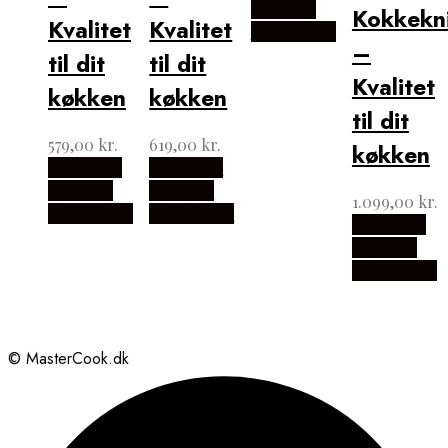
Japanske
Kokkekn
Kvalitet
Kvalitet
Kokkeknive
–
til dit
til dit
Kvalitet
køkken
køkken
til dit
579,00
kr.
619,00
kr.
køkken
Købes hos
Købes hos
Japanske
Japanske
1.099,00
kr.
Kokkeknive
Kokkeknive
Købes hos
Japanske
Kokkeknive
© MasterCook.dk