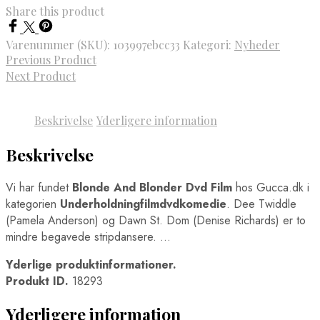
Share this product
Varenummer (SKU):
103997ebcc33
Kategori:
Nyheder
Previous Product
Next Product
Beskrivelse
Yderligere information
Beskrivelse
Vi har fundet
Blonde And Blonder Dvd Film
hos Gucca.dk i
kategorien
Underholdningfilmdvdkomedie
. Dee Twiddle
(Pamela Anderson) og Dawn St. Dom (Denise Richards) er to
mindre begavede stripdansere. …
Yderlige produktinformationer.
Produkt ID.
18293
Yderligere information