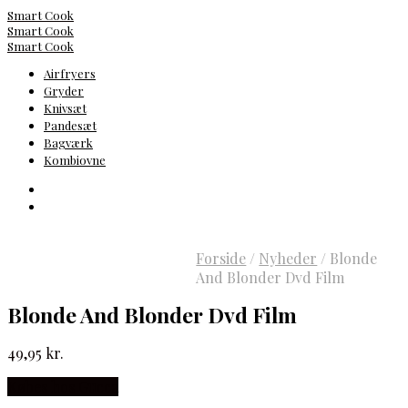
Smart Cook
Smart Cook
Smart Cook
Airfryers
Gryder
Knivsæt
Pandesæt
Bagværk
Kombiovne
Forside
/
Nyheder
/
Blonde
And Blonder Dvd Film
Blonde And Blonder Dvd Film
49,95
kr.
Købes hos Gucca