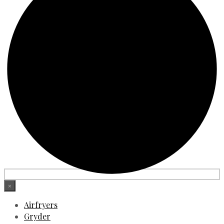
×
Airfryers
Gryder