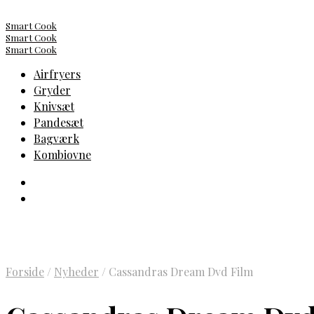
Smart Cook
Smart Cook
Smart Cook
Airfryers
Gryder
Knivsæt
Pandesæt
Bagværk
Kombiovne
Forside
/
Nyheder
/
Cassandras Dream Dvd Film