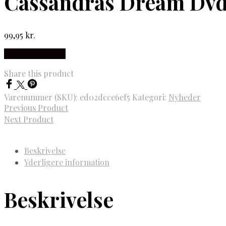
Cassandras Dream Dvd
99,95
kr.
Købes hos Gucca
Share this product
Varenummer (SKU):
ed02dcce6ef5
Kategori:
Nyheder
Previous Product
Next Product
Beskrivelse
Yderligere information
Beskrivelse