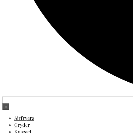
×
Airfryers
Gryder
Knivsæt