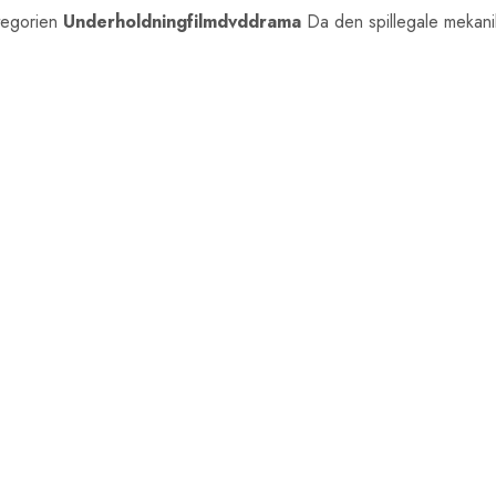
tegorien
Underholdningfilmdvddrama
Da den spillegale mekanik