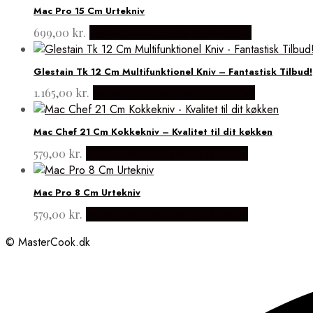
Mac Pro 15 Cm Urtekniv
699,00
kr.
Købes hos Japanske Kokkeknive
Glestain Tk 12 Cm Multifunktionel Kniv – Fantastisk Tilbud!
1.165,00
kr.
Købes hos Japanske Kokkeknive
Mac Chef 21 Cm Kokkekniv – Kvalitet til dit køkken
579,00
kr.
Købes hos Japanske Kokkeknive
Mac Pro 8 Cm Urtekniv
579,00
kr.
Købes hos Japanske Kokkeknive
© MasterCook.dk