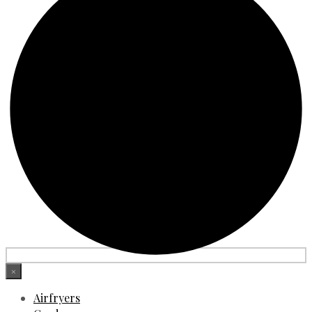
×
Airfryers