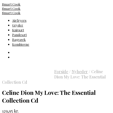
Smart Cook
Smart Cook
Smart Cook
Airfryers
Gryder
Knivsæt
Pandesæt
Bagværk
Kombiovne
Forside
/
Nyheder
/
Celine
Dion My Love: The Essential
Collection Cd
Celine Dion My Love: The Essential
Collection Cd
129,95
kr.