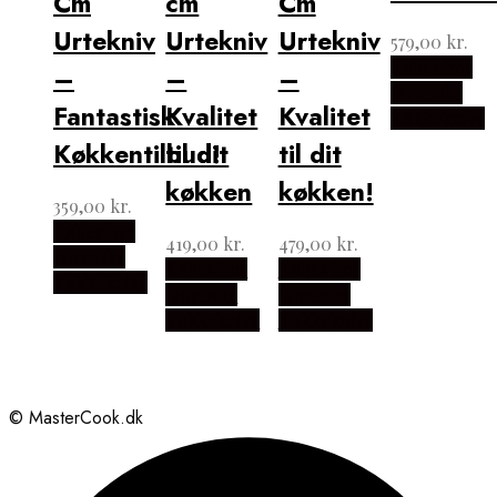
Cm
cm
Cm
Urtekniv
Urtekniv
Urtekniv
579,00
kr.
Købes hos
–
–
–
Japanske
Fantastisk
Kvalitet
Kvalitet
Kokkeknive
Køkkentilbud!
til dit
til dit
køkken
køkken!
359,00
kr.
Købes hos
419,00
kr.
479,00
kr.
Japanske
Købes hos
Købes hos
Kokkeknive
Japanske
Japanske
Kokkeknive
Kokkeknive
© MasterCook.dk