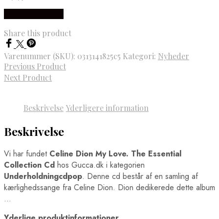
Købes hos Gucca
Share this product
Varenummer (SKU):
0313141825c5
Kategori:
Nyheder
Previous Product
Next Product
Beskrivelse
Yderligere information
Beskrivelse
Vi har fundet
Celine Dion My Love. The Essential
Collection Cd
hos Gucca.dk i kategorien
Underholdningcdpop
. Denne cd består af en samling af
kærlighedssange fra Celine Dion. Dion dedikerede dette album
…
Yderlige produktinformationer.