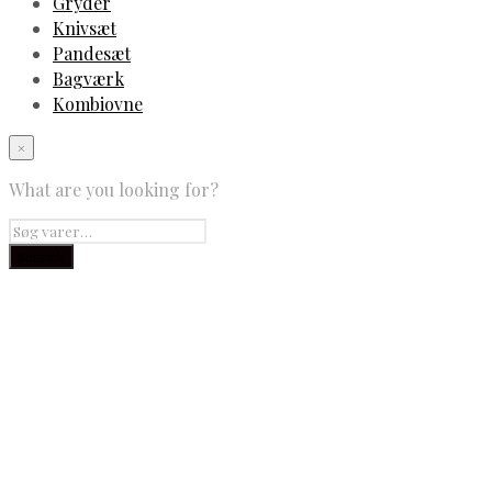
Gryder
Knivsæt
Pandesæt
Bagværk
Kombiovne
×
What are you looking for?