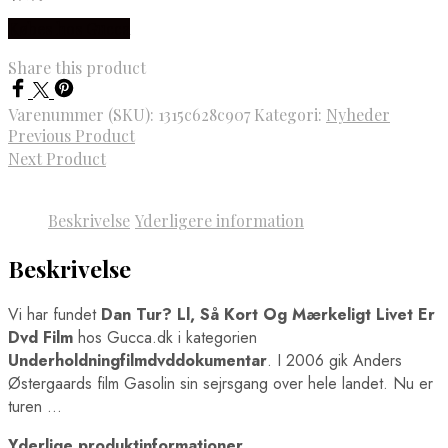
Købes hos Gucca
Share this product
Varenummer (SKU):
1315c628c907
Kategori:
Nyheder
Previous Product
Next Product
Beskrivelse
Yderligere information
Beskrivelse
Vi har fundet
Dan Tur? Ll, Så Kort Og Mærkeligt Livet Er
Dvd Film
hos Gucca.dk i kategorien
Underholdningfilmdvddokumentar
. I 2006 gik Anders
Østergaards film Gasolin sin sejrsgang over hele landet. Nu er
turen …
Yderlige produktinformationer.