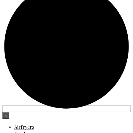
×
Airfryers