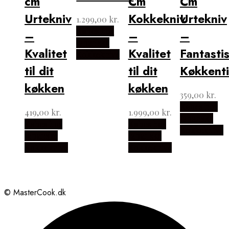
cm
Cm
Cm
Urtekniv
Kokkekniv
Urtekniv
1.299,00
kr.
Købes hos
–
–
–
Japanske
Kvalitet
Kvalitet
Fantasti
Kokkeknive
til dit
til dit
Køkkenti
køkken
køkken
359,00
kr.
Købes hos
419,00
kr.
1.999,00
kr.
Japanske
Købes hos
Købes hos
Kokkeknive
Japanske
Japanske
Kokkeknive
Kokkeknive
© MasterCook.dk