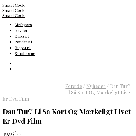
Smart Cook
Smart Cook
Smart Cook
Airfryers
Gryder
Knivsæt
Pandesæt
Bagværk
Kombiovne
Forside
/
Nyheder
/
Dan Tur?
Ll Så Kort Og Mærkeligt Livet
Er Dvd Film
Dan Tur? Ll Så Kort Og Mærkeligt Livet
Er Dvd Film
49,95
kr.