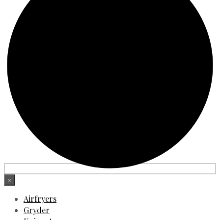
×
Airfryers
Gryder