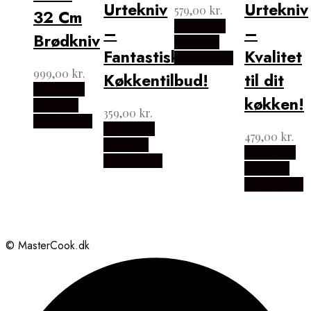
Urtekniv
Urtekniv
579,00
kr.
32 Cm
Købes hos
–
–
Brødkniv
Japanske
Fantastisk
Kvalitet
Kokkeknive
999,00
kr.
Køkkentilbud!
til dit
Købes hos
køkken!
Japanske
359,00
kr.
Kokkeknive
Købes hos
479,00
kr.
Japanske
Købes hos
Kokkeknive
Japanske
Kokkeknive
© MasterCook.dk