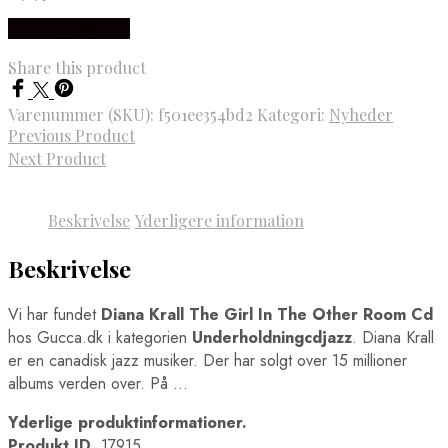
Købes hos Gucca
Share this product
Varenummer (SKU):
f501ee354bd2
Kategori:
Nyheder
Previous Product
Next Product
Beskrivelse
Yderligere information
Beskrivelse
Vi har fundet
Diana Krall The Girl In The Other Room Cd
hos Gucca.dk i kategorien
Underholdningcdjazz
. Diana Krall
er en canadisk jazz musiker. Der har solgt over 15 millioner
albums verden over. På …
Yderlige produktinformationer.
Produkt ID.
17915