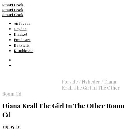
Smart Cook
Smart Cook
Smart Cook
Airfryers
Gryder
Knivsæt
Pandesæt
Bagværk
Kombiovne
Forside
/
Nyheder
/
Diana
Krall The Girl In The Other
Room Cd
Diana Krall The Girl In The Other Room
Cd
119,95
kr.