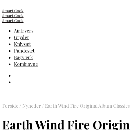
Smart Cook
Smart Cook
Smart Cook
Airfryers
Gryder
Knivsæt
Pandesæt
Bagværk
Kombiovne
Forside
/
Nyheder
/
Earth Wind Fire Original Album Classic
Earth Wind Fire Origin