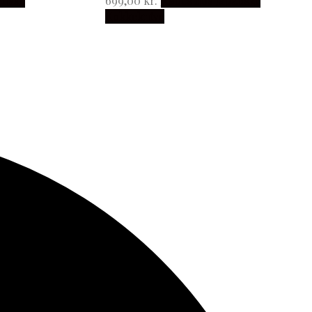
anske
699,00
kr.
Købes hos Japanske
Kokkeknive