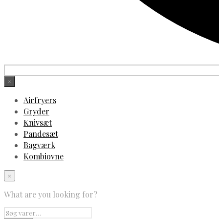
×
Airfryers
Gryder
Knivsæt
Pandesæt
Bagværk
Kombiovne
×
What are you looking for?