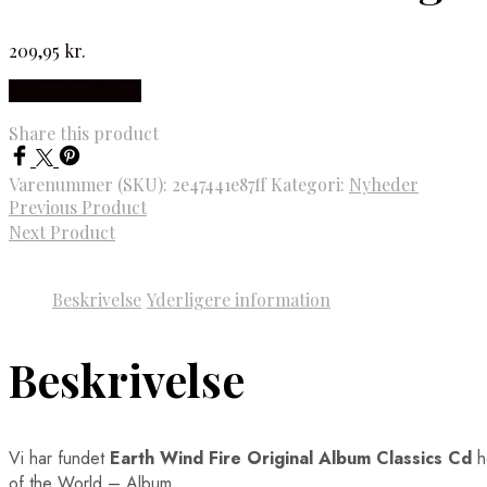
209,95
kr.
Købes hos Gucca
Share this product
Varenummer (SKU):
2e47441e87ff
Kategori:
Nyheder
Previous Product
Next Product
Beskrivelse
Yderligere information
Beskrivelse
Vi har fundet
Earth Wind Fire Original Album Classics Cd
h
of the World – Album …