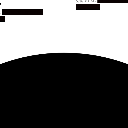
579,00
kr.
Købes hos Jap
n
Kokkeknive
.
Købes hos Japanske
ive