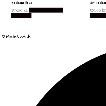
Køkkentilbud!
dit køkke
359,00
kr.
Købes hos Japanske
579,00
kr
Kokkeknive
Kokkekn
© MasterCook.dk