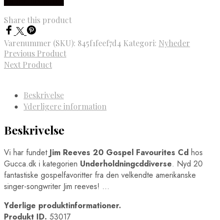
Købes hos Gucca
pris
pris
var:
er:
Share this product
149,95 kr..
119,95 kr..
Varenummer (SKU):
845f1feef7d4
Kategori:
Nyheder
Previous Product
Next Product
Beskrivelse
Yderligere information
Beskrivelse
Vi har fundet
Jim Reeves 20 Gospel Favourites Cd
hos
Gucca.dk i kategorien
Underholdningcddiverse
. Nyd 20
fantastiske gospelfavoritter fra den velkendte amerikanske
singer-songwriter Jim reeves! …
Yderlige produktinformationer.
Produkt ID.
53017