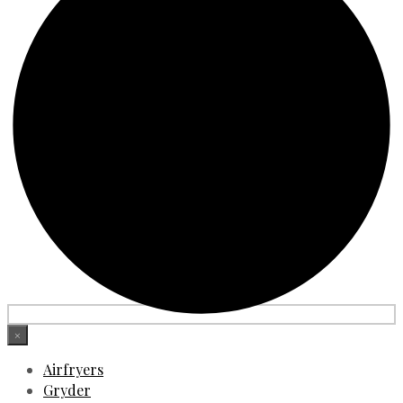
×
Airfryers
Gryder