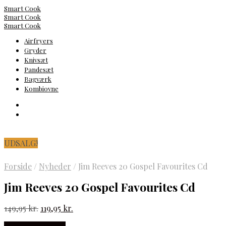
Smart Cook
Smart Cook
Smart Cook
Airfryers
Gryder
Knivsæt
Pandesæt
Bagværk
Kombiovne
UDSALG!
Forside
/
Nyheder
/
Jim Reeves 20 Gospel Favourites Cd
Jim Reeves 20 Gospel Favourites Cd
Den
Den
149,95
kr.
119,95
kr.
oprindelige
aktuelle