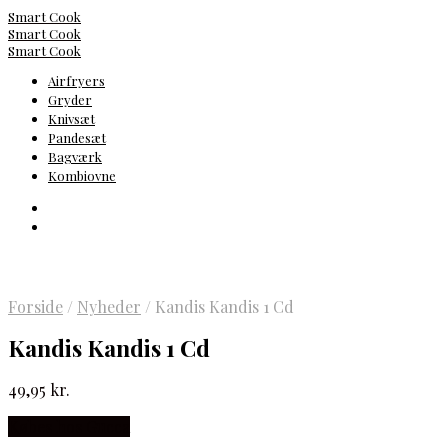
Smart Cook
Smart Cook
Smart Cook
Airfryers
Gryder
Knivsæt
Pandesæt
Bagværk
Kombiovne
Forside
/
Nyheder
/
Kandis Kandis 1 Cd
Kandis Kandis 1 Cd
49,95
kr.
Købes hos Gucca