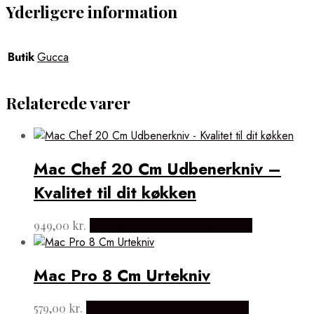
Yderligere information
Butik
Gucca
Relaterede varer
Mac Chef 20 Cm Udbenerkniv –
Kvalitet til dit køkken
949,00
kr.
Købes hos Japanske Kokkeknive
Mac Pro 8 Cm Urtekniv
579,00
kr.
Købes hos Japanske Kokkeknive