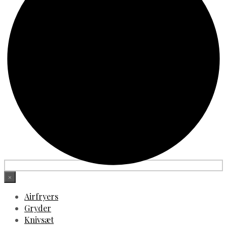
×
Airfryers
Gryder
Knivsæt