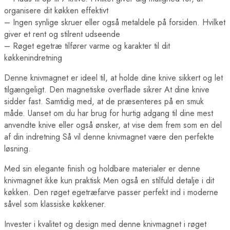
organisere dit køkken effektivt
– Ingen synlige skruer eller også metaldele på forsiden. Hvilket
giver et rent og stilrent udseende
– Røget egetræ tilfører varme og karakter til dit
køkkenindretning
Denne knivmagnet er ideel til, at holde dine knive sikkert og let
tilgængeligt. Den magnetiske overflade sikrer At dine knive
sidder fast. Samtidig med, at de præsenteres på en smuk
måde. Uanset om du har brug for hurtig adgang til dine mest
anvendte knive eller også ønsker, at vise dem frem som en del
af din indretning Så vil denne knivmagnet være den perfekte
løsning.
Med sin elegante finish og holdbare materialer er denne
knivmagnet ikke kun praktisk Men også en stilfuld detalje i dit
køkken. Den røget egetræfarve passer perfekt ind i moderne
såvel som klassiske køkkener.
Invester i kvalitet og design med denne knivmagnet i røget