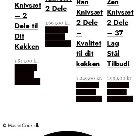
Ran
Zen
Knivsæt
2 Dele
Knivsæt
Knivsæt
– 2
2 Dele
2 Dele
1.663,00
kr.
Dele til
Købes hos
–
– 37
Dit
Japanske
Kvalitet
Lag
Kokkeknive
Køkken
til dit
Stål
1.843,00
kr.
køkken
Tilbud!
Købes hos
Japanske
2.249,00
kr.
1.999,00
kr.
Kokkeknive
Købes hos
Købes hos
Japanske
Japanske
Kokkeknive
Kokkeknive
© MasterCook.dk