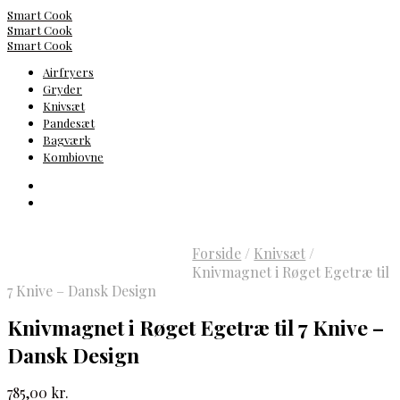
Smart Cook
Smart Cook
Smart Cook
Airfryers
Gryder
Knivsæt
Pandesæt
Bagværk
Kombiovne
Forside
/
Knivsæt
/
Knivmagnet i Røget Egetræ til
7 Knive – Dansk Design
Knivmagnet i Røget Egetræ til 7 Knive –
Dansk Design
785,00
kr.