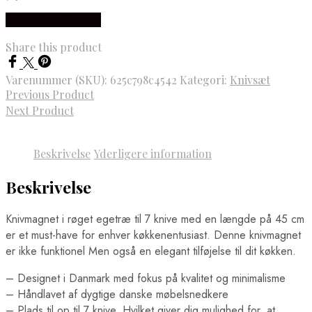
Købes hos Cibumic
Share this product
Varenummer (SKU):
625c798c4542
Kategori:
Knivsæt
Previous Product
Next Product
Beskrivelse
Yderligere information
Beskrivelse
Knivmagnet i røget egetræ til 7 knive med en længde på 45 cm
er et must-have for enhver køkkenentusiast. Denne knivmagnet
er ikke funktionel Men også en elegant tilføjelse til dit køkken.
– Designet i Danmark med fokus på kvalitet og minimalisme
– Håndlavet af dygtige danske møbelsnedkere
– Plads til op til 7 knive. Hvilket giver dig mulighed for, at