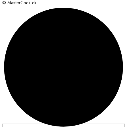
© MasterCook.dk