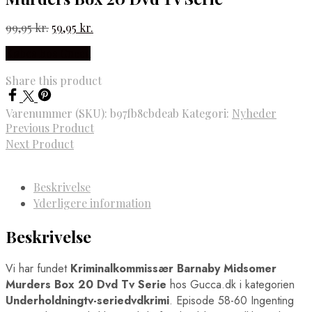
Den
Den
99,95
kr.
59,95
kr.
oprindelige
aktuelle
Købes hos Gucca
pris
pris
var:
er:
Share this product
99,95 kr..
59,95 kr..
Varenummer (SKU):
b97fb8cbdeab
Kategori:
Nyheder
Previous Product
Next Product
Beskrivelse
Yderligere information
Beskrivelse
Vi har fundet
Kriminalkommissær Barnaby Midsomer
Murders Box 20 Dvd Tv Serie
hos Gucca.dk i kategorien
Underholdningtv-seriedvdkrimi
. Episode 58-60 Ingenting