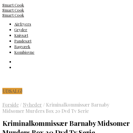
Smart Cook
Smart Cook
Smart Cook
Airfryers
Gryder
Knivsæt
Pandesæt
Bagværk
Kombiovne
UDSALG!
Forside
/
Nyheder
/
Kriminalkommissær Barnaby
Midsomer Murders Box 20 Dvd Tv Serie
Kriminalkommissær Barnaby Midsomer
Murders Box 20 Dvd Tv Serie