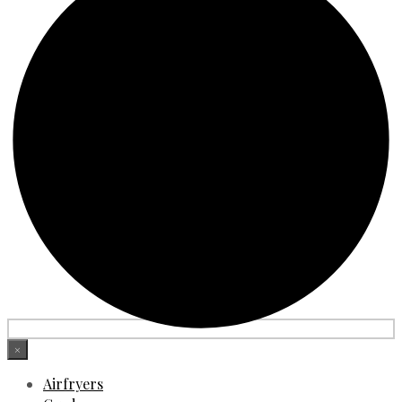
×
Airfryers