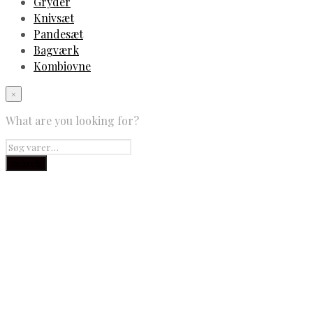
Gryder
Knivsæt
Pandesæt
Bagværk
Kombiovne
×
What are you looking for?