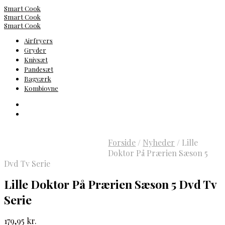
Smart Cook
Smart Cook
Smart Cook
Airfryers
Gryder
Knivsæt
Pandesæt
Bagværk
Kombiovne
Forside
/
Nyheder
/
Lille
Doktor På Prærien Sæson 5
Dvd Tv Serie
Lille Doktor På Prærien Sæson 5 Dvd Tv
Serie
179,95
kr.