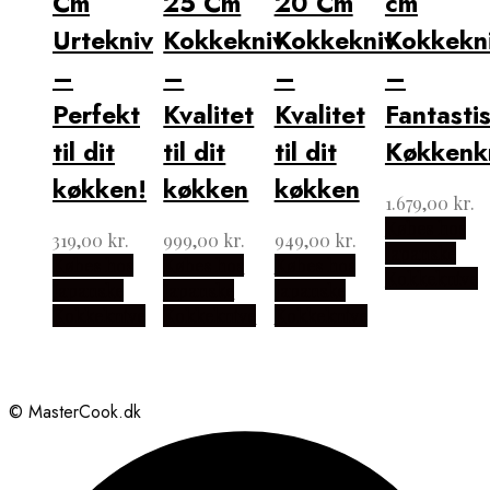
Cm
25 Cm
20 Cm
cm
Urtekniv
Kokkekniv
Kokkekniv
Kokkekn
–
–
–
–
Perfekt
Kvalitet
Kvalitet
Fantasti
til dit
til dit
til dit
Køkkenk
køkken!
køkken
køkken
1.679,00
kr.
Købes hos
319,00
kr.
999,00
kr.
949,00
kr.
Japanske
Købes hos
Købes hos
Købes hos
Kokkeknive
Japanske
Japanske
Japanske
Kokkeknive
Kokkeknive
Kokkeknive
© MasterCook.dk