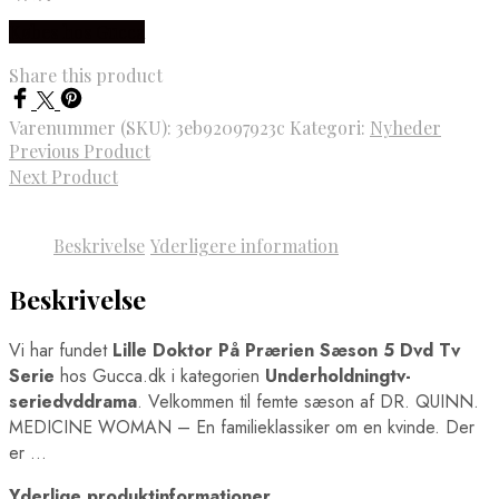
Købes hos Gucca
Share this product
Varenummer (SKU):
3eb92097923c
Kategori:
Nyheder
Previous Product
Next Product
Beskrivelse
Yderligere information
Beskrivelse
Vi har fundet
Lille Doktor På Prærien Sæson 5 Dvd Tv
Serie
hos Gucca.dk i kategorien
Underholdningtv-
seriedvddrama
. Velkommen til femte sæson af DR. QUINN.
MEDICINE WOMAN – En familieklassiker om en kvinde. Der
er …
Yderlige produktinformationer.