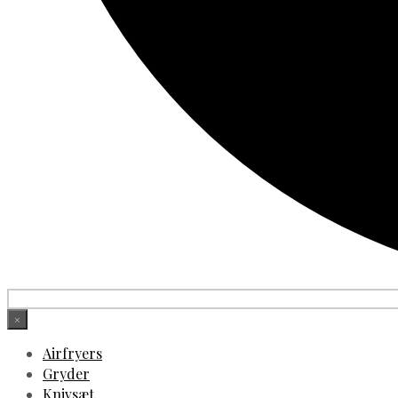
×
Airfryers
Gryder
Knivsæt