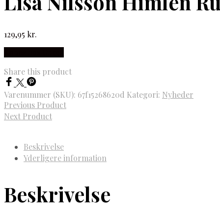
Lisa Nilsson Himlen R
129,95
kr.
Købes hos Gucca
Share this product
Varenummer (SKU):
67f15268620d
Kategori:
Nyheder
Previous Product
Next Product
Beskrivelse
Yderligere information
Beskrivelse