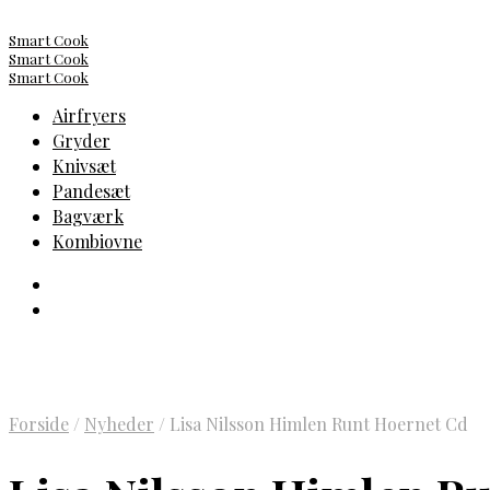
Smart Cook
Smart Cook
Smart Cook
Airfryers
Gryder
Knivsæt
Pandesæt
Bagværk
Kombiovne
Forside
/
Nyheder
/
Lisa Nilsson Himlen Runt Hoernet Cd