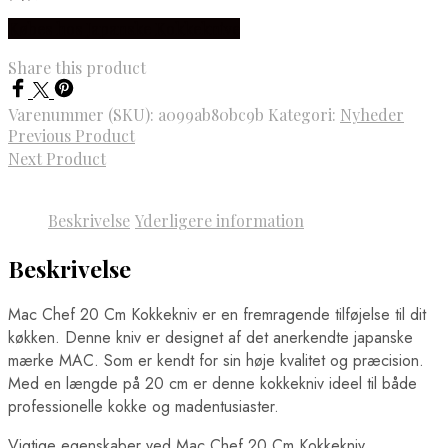
Købes hos Japanske Kokkeknive
Share this product
Varenummer (SKU):
a099ab80bc9b
Kategori:
Nyheder
Previous Product
Next Product
Beskrivelse
Yderligere information
Beskrivelse
Mac Chef 20 Cm Kokkekniv er en fremragende tilføjelse til dit
køkken. Denne kniv er designet af det anerkendte japanske
mærke MAC. Som er kendt for sin høje kvalitet og præcision.
Med en længde på 20 cm er denne kokkekniv ideel til både
professionelle kokke og madentusiaster.
Vigtige egenskaber ved Mac Chef 20 Cm Kokkekniv.