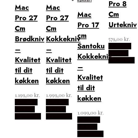
Pro 8
Mac
Mac
Cm
Mac
Pro 27
Pro 27
Urtekniv
Pro 17
Cm
Cm
cm
Brødkniv
Kokkekniv
579,00
kr.
Santoku
Købes hos
–
–
Japanske
Kokkekniv
Kvalitet
Kvalitet
Kokkeknive
–
til dit
til dit
Kvalitet
køkken
køkken
til dit
1.199,00
kr.
1.999,00
kr.
køkken
Købes hos
Købes hos
Japanske
Japanske
1.099,00
kr.
Kokkeknive
Kokkeknive
Købes hos
Japanske
Kokkeknive