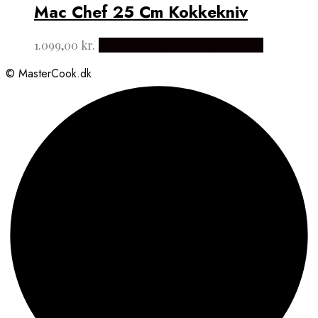
Mac Chef 25 Cm Kokkekniv
1.099,00
kr.
Købes hos Japanske Kokkeknive
© MasterCook.dk