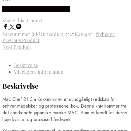
Købes hos Japanske Kokkeknive
Share this product
Varenummer (SKU):
2edd6e317227
Kategori:
Nyheder
Previous Product
Next Product
Beskrivelse
Yderligere information
Beskrivelse
Mac Chef 21 Cm Kokkekniv er et uundgåeligt redskab for
enhver madelsker og professionel kok. Denne kniv kommer fra
det anerkendte japanske mærke MAC. Som er kendt for deres
høje kvalitet og præcise håndværk.
Kokkekniven er designet til, at gøre madlavning lettere og mere