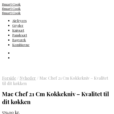
Smart Cook
Smart Cook
Smart Cook
Airfryers
Gryder
Knivsæt
Pandesæt
Bagværk
Kombiovne
Forside
/
Nyheder
/
Mac Chef 21 Cm Kokkekniv – Kvalitet
til dit køkken
Mac Chef 21 Cm Kokkekniv – Kvalitet til
dit køkken
579,00
kr.