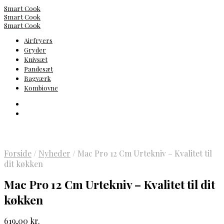
Smart Cook
Smart Cook
Smart Cook
Airfryers
Gryder
Knivsæt
Pandesæt
Bagværk
Kombiovne
Forside
/
Nyheder
/
Mac Pro 12 Cm Urtekniv – Kvalitet til
dit køkken
Mac Pro 12 Cm Urtekniv – Kvalitet til dit
køkken
619,00
kr.