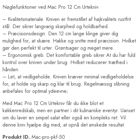
Nøglefunktioner ved Mac Pro 12 Cm Urtekniv.
– Kvalitetsmateriale. Kniven er fremstillet af højkvalitets rustfrit
stål. Der sikrer langvarig skarphed og holdbarhed.
– Præcisionsdesign. Den 12 cm lange klinge giver dig
mulighed for, at skære. Hakke og snitte med præcision. Hvilket
gør den perfekt til urter. Grøntsager og meget mere.
– Ergonomisk greb. Det komfortable greb sikrer At du har fuld
kontrol over kniven under brug. Hvilket reducerer træthed i
hånden.
– Let, at vedligeholde. Kniven kræver minimal vedligeholdelse
for, at holde sig skarp og klar til brug. Regelmæssig slibning
anbefales for optimal ydeevne;
Med Mac Pro 12 Cm Urtekniv får du ikke blot et
køkkenredskab, men en partner i dit kulinariske eventyr. Uanset
om du laver en simpel salat eller også en kompleks ret. Vil
denne kniv hjælpe dig med, at opnå det ønskede resultat.
Produkt ID.
Mac-pro-pkf-50