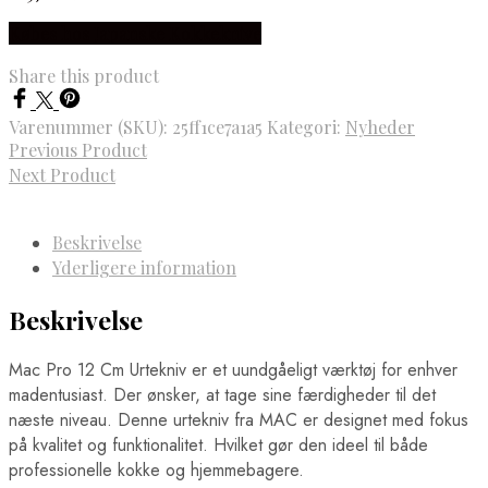
Købes hos Japanske Kokkeknive
Share this product
Varenummer (SKU):
25ff1ce7a1a5
Kategori:
Nyheder
Previous Product
Next Product
Beskrivelse
Yderligere information
Beskrivelse
Mac Pro 12 Cm Urtekniv er et uundgåeligt værktøj for enhver
madentusiast. Der ønsker, at tage sine færdigheder til det
næste niveau. Denne urtekniv fra MAC er designet med fokus
på kvalitet og funktionalitet. Hvilket gør den ideel til både
professionelle kokke og hjemmebagere.