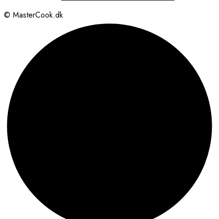
© MasterCook.dk