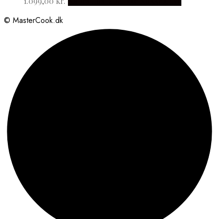
1.099,00
kr.
Købes hos Japanske Kokkeknive
© MasterCook.dk