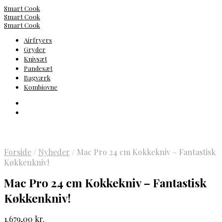
Smart Cook
Smart Cook
Smart Cook
Airfryers
Gryder
Knivsæt
Pandesæt
Bagværk
Kombiovne
Forside
/
Nyheder
/
Mac Pro 24 cm Kokkekniv – Fantastisk
Køkkenkniv!
Mac Pro 24 cm Kokkekniv – Fantastisk
Køkkenkniv!
1.679,00
kr.