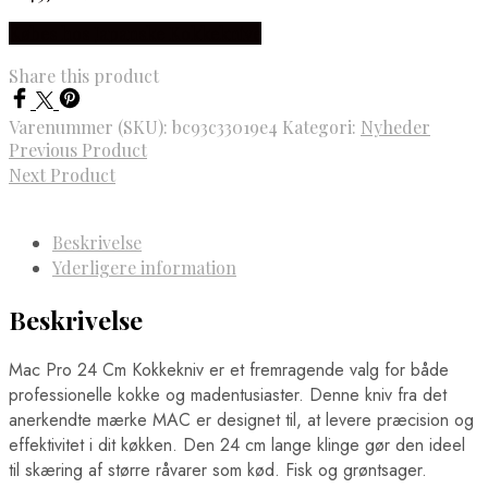
Købes hos Japanske Kokkeknive
Share this product
Varenummer (SKU):
bc93c33019e4
Kategori:
Nyheder
Previous Product
Next Product
Beskrivelse
Yderligere information
Beskrivelse
Mac Pro 24 Cm Kokkekniv er et fremragende valg for både
professionelle kokke og madentusiaster. Denne kniv fra det
anerkendte mærke MAC er designet til, at levere præcision og
effektivitet i dit køkken. Den 24 cm lange klinge gør den ideel
til skæring af større råvarer som kød. Fisk og grøntsager.