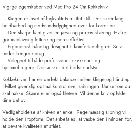
Vigtige egenskaber ved Mac Pro 24 Cm Kokkekniv.
– Klingen er lavet af højkvalitets rustfrit stål. Der sikrer lang
holdbarhed og modstandsdygtighed over for korrosion
– Den skarpe kant giver en jævn og præcis skæring. Hvilket
gør madlavning lettere og mere effektivt
– Ergonomisk håndtag designet til komfortabelt greb. Selv
under længere brug
– Velegnet til både professionelle køkkener og
hjemmebrugere. Der ønsker det bedste udstyr
Kokkekniven har en perfekt balance mellem klinge og håndtag.
Hvilket giver dig optimal kontrol over snitningen. Uanset om du
skal hakke. Skære eller også filetere. Vil denne kniv opfylde
dine behov.
Vedligeholdelse af kniven er enkel; Regelmæssig slibning vil
holde den i topform. Det anbefales, at vaske den i hånden for,
at bevare kvaliteten af stålet.