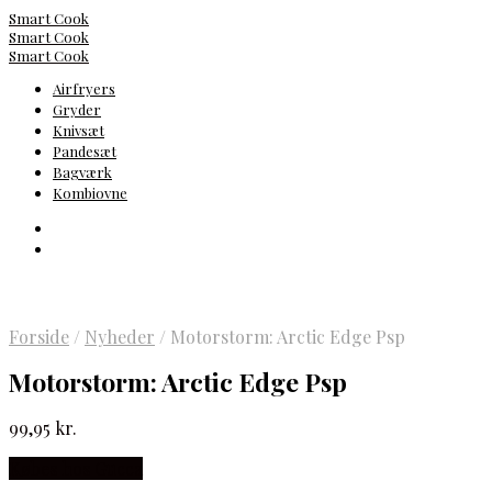
Smart Cook
Smart Cook
Smart Cook
Airfryers
Gryder
Knivsæt
Pandesæt
Bagværk
Kombiovne
Forside
/
Nyheder
/
Motorstorm: Arctic Edge Psp
Motorstorm: Arctic Edge Psp
99,95
kr.
Købes hos Gucca