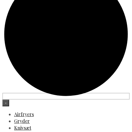
×
Airfryers
Gryder
Knivsæt