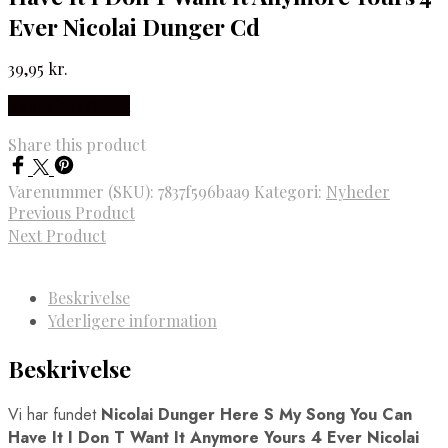
Ever Nicolai Dunger Cd
39,95
kr.
Købes hos Gucca
Share this product
Varenummer (SKU):
7837f596baa9
Kategori:
Nyheder
Previous Product
Next Product
Beskrivelse
Yderligere information
Beskrivelse
Vi har fundet
Nicolai Dunger Here S My Song You Can
Have It I Don T Want It Anymore Yours 4 Ever Nicolai