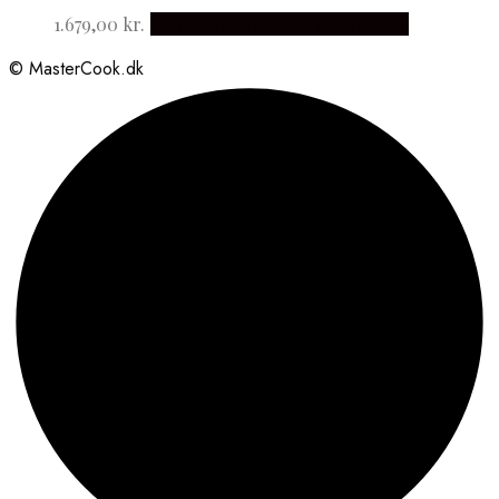
1.679,00
kr.
Købes hos Japanske Kokkeknive
© MasterCook.dk