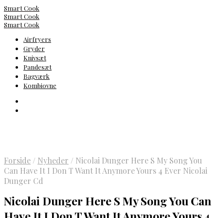
Smart Cook
Smart Cook
Smart Cook
Airfryers
Gryder
Knivsæt
Pandesæt
Bagværk
Kombiovne
Forside
/
Nyheder
/
Nicolai Dunger Here S My Song You
Can Have It I Don T Want It Anymore Yours 4 Ever Nicolai
Dunger Cd
Nicolai Dunger Here S My Song You Can
Have It I Don T Want It Anymore Yours 4