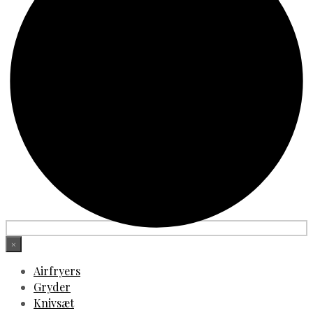
×
Airfryers
Gryder
Knivsæt