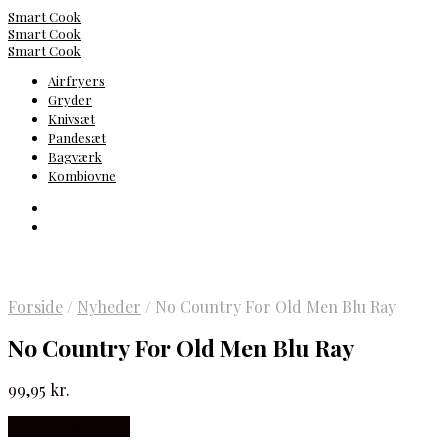
Smart Cook
Smart Cook
Smart Cook
Airfryers
Gryder
Knivsæt
Pandesæt
Bagværk
Kombiovne
Forside
/
Nyheder
/
No Country For Old Men Blu Ray
No Country For Old Men Blu Ray
99,95
kr.
Købes hos Gucca