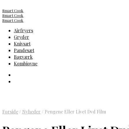
Smart Cook
Smart Cook
Smart Cook
Airfryers
Gryder
Knivsæt
Pandesæt
Bagværk
Kombiovne
Forside
/
Nyheder
/
Pengene Eller Livet Dvd Film