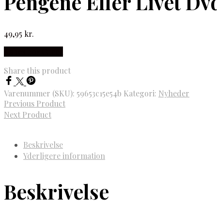
Pengene Eller Livet Dv
49,95
kr.
Købes hos Gucca
Share this product
Varenummer (SKU):
59653c15e54b
Kategori:
Nyheder
Previous Product
Next Product
Beskrivelse
Yderligere information
Beskrivelse