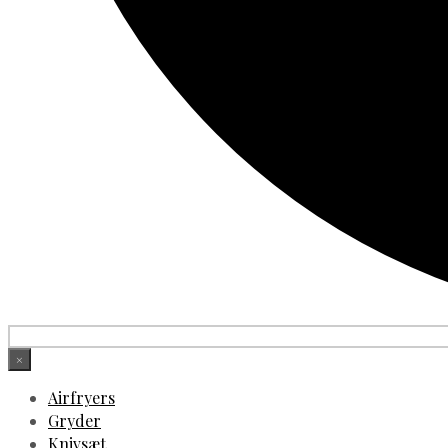
×
Airfryers
Gryder
Knivsæt