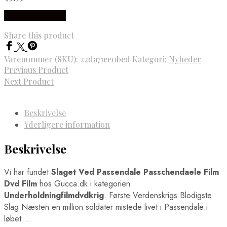
Købes hos Gucca
Share this product
Varenummer (SKU):
22da71ee0bed
Kategori:
Nyheder
Previous Product
Next Product
Beskrivelse
Yderligere information
Beskrivelse
Vi har fundet
Slaget Ved Passendale Passchendaele Film
Dvd Film
hos Gucca.dk i kategorien
Underholdningfilmdvdkrig
. Første Verdenskrigs Blodigste
Slag Næsten en million soldater mistede livet i Passendale i
løbet …