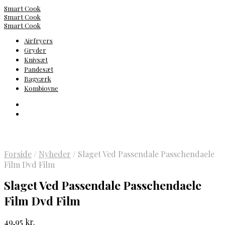
Smart Cook
Smart Cook
Smart Cook
Airfryers
Gryder
Knivsæt
Pandesæt
Bagværk
Kombiovne
Forside
/
Nyheder
/
Slaget Ved Passendale Passchendaele
Film Dvd Film
Slaget Ved Passendale Passchendaele
Film Dvd Film
49,95
kr.