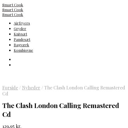
Smart Cook
Smart Cook
Smart Cook
Airfryers
Gryder
Knivsæt
Pandesæt
Bagværk
Kombiovne
Forside
/
Nyheder
/
The Clash London Calling Remastered
Cd
The Clash London Calling Remastered
Cd
129,95
kr.