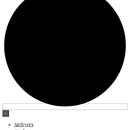
×
Airfryers