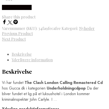
Købes hos Gucca
Share this product
Varenummer (SKU):
34fa9fecafee
Kategori:
Nyheder
Previous Product
Next Product
Beskrivelse
Yderligere information
Beskrivelse
Vi har fundet
The Clash London Calling Remastered Cd
hos Gucca.dk i kategorien
Underholdningcdpop
Da der
bliver fundet et lig på et luksushotel i London kommer
kriminalinspektør John Carlyle. I …
Yderlige produktinformationer.