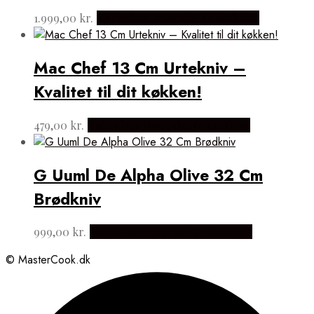
1.999,00
kr.
Købes hos Japanske Kokkeknive
Mac Chef 13 Cm Urtekniv –
Kvalitet til dit køkken!
479,00
kr.
Købes hos Japanske Kokkeknive
G Uuml De Alpha Olive 32 Cm
Brødkniv
999,00
kr.
Købes hos Japanske Kokkeknive
© MasterCook.dk