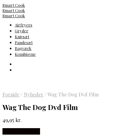
Smart Cook
Smart Cook
Smart Cook
Airfryers
Gryder
Knivsæt
Pandesæt
Bagværk
Kombiovne
Forside
/
Nyheder
/
Wag The Dog Dvd Film
Wag The Dog Dvd Film
49,95
kr.
Købes hos Gucca