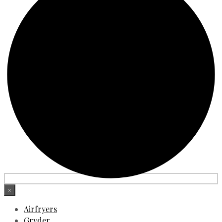
×
Airfryers
Gryder