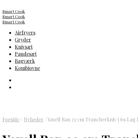
Smart Cook
Smart Cook
Smart Cook
Airfryers
Gryder
Knivsæt
Pandesæt
Bagværk
Kombiovne
Forside
/
Nyheder
/
Yaxell Ran 23 cm Trancherkniv i 69 Lag S