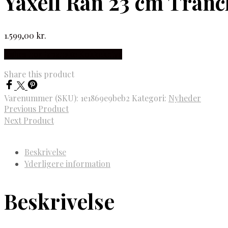
Yaxell Ran 23 cm Tranch
1.599,00
kr.
Købes hos Japanske Kokkeknive
Share this product
Varenummer (SKU):
1e1869e9beb2
Kategori:
Nyheder
Previous Product
Next Product
Beskrivelse
Yderligere information
Beskrivelse