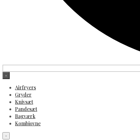
×
Airfryers
Gryder
Knivsæt
Pandesæt
Bagværk
Kombiovne
×