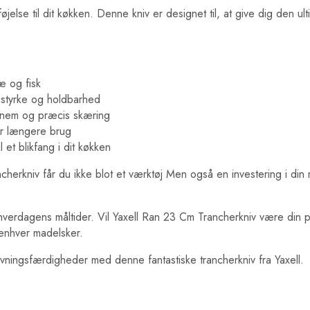
jelse til dit køkken. Denne kniv er designet til, at give dig den u
æ og fisk
e styrke og holdbarhed
r nem og præcis skæring
er længere brug
et blikfang i dit køkken
herkniv får du ikke blot et værktøj Men også en investering i din ma
verdagens måltider. Vil Yaxell Ran 23 Cm Trancherkniv være din på
enhver madelsker.
lavningsfærdigheder med denne fantastiske trancherkniv fra Yaxell.