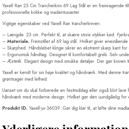
Yaxell Ran 23 Cm Trancherkniv 69 Lag Stål er en fremragende tilfø
professionelle kokke og madentusiaster.
Vigtige egenskaber ved Yaxell Ran trancherkniven.
– Længde. 23 cm. Perfekt til, at skære store stykker kød. Fjerkr
–
Materiale.
Fremstillet af 69 lag stål. Hvilket giver eneståend
– Skarphed. Håndslebet klinge sikrer en ekstremt skarp kant fo
– Ergonomisk håndtag. Designet til komfortabelt greb. Selv und
– Æstetik. Elegant design med smukke detaljer. Der gør kniven til 
Yaxell er kendt for sin høje kvalitet og håndværk. Med denne tranc
grøntsager med lethed.
Uanset om du skal forberede en festmiddag eller også blot lave h
håndværk med moderne design. Hvilket gør den uundgåelig for 
Produkt ID.
Yaxell-yx-36039. Gør dig klar til, at løfte dine mad
Yderligere information