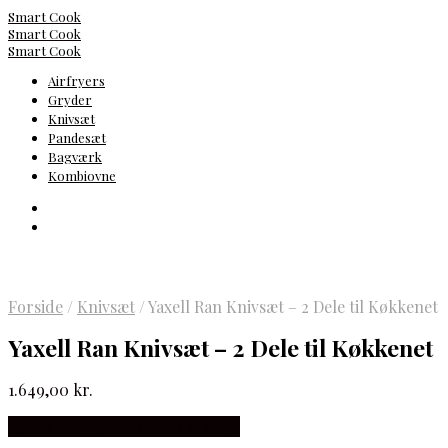
Smart Cook
Smart Cook
Smart Cook
Airfryers
Gryder
Knivsæt
Pandesæt
Bagværk
Kombiovne
Forside
/
Knivsæt
/
Yaxell Ran Knivsæt – 2 Dele til Køkkenet
Yaxell Ran Knivsæt – 2 Dele til Køkkenet
1.649,00
kr.
Købes hos Japanske Kokkeknive