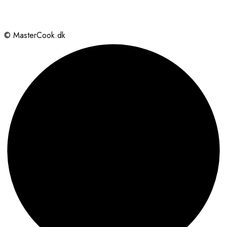
© MasterCook.dk