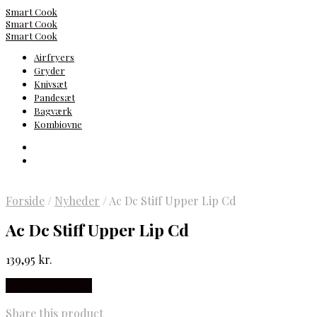
Smart Cook
Smart Cook
Smart Cook
Airfryers
Gryder
Knivsæt
Pandesæt
Bagværk
Kombiovne
Forside
/
Nyheder
/
Ac Dc Stiff Upper Lip Cd
Ac Dc Stiff Upper Lip Cd
139,95
kr.
Købes hos Gucca
Share this product