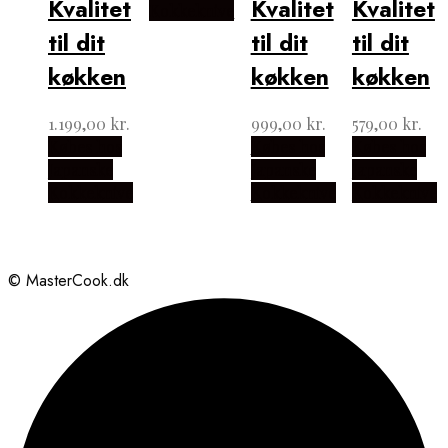
Kvalitet
Kvalitet
Kvalitet
Kokkeknive
til dit
til dit
til dit
køkken
køkken
køkken
1.199,00
kr.
999,00
kr.
579,00
kr.
Købes hos
Købes hos
Købes hos
Japanske
Japanske
Japanske
Kokkeknive
Kokkeknive
Kokkeknive
© MasterCook.dk