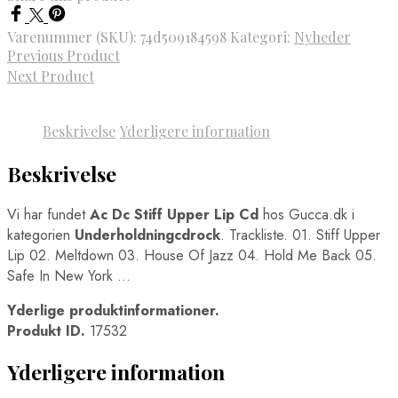
Varenummer (SKU):
74d509184598
Kategori:
Nyheder
Previous Product
Next Product
Beskrivelse
Yderligere information
Beskrivelse
Vi har fundet
Ac Dc Stiff Upper Lip Cd
hos Gucca.dk i
kategorien
Underholdningcdrock
. Trackliste. 01. Stiff Upper
Lip 02. Meltdown 03. House Of Jazz 04. Hold Me Back 05.
Safe In New York …
Yderlige produktinformationer.
Produkt ID.
17532
Yderligere information