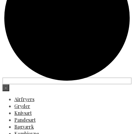
×
Airfryers
Gryder
Knivsæt
Pandesæt
Bagværk
Kombiovne