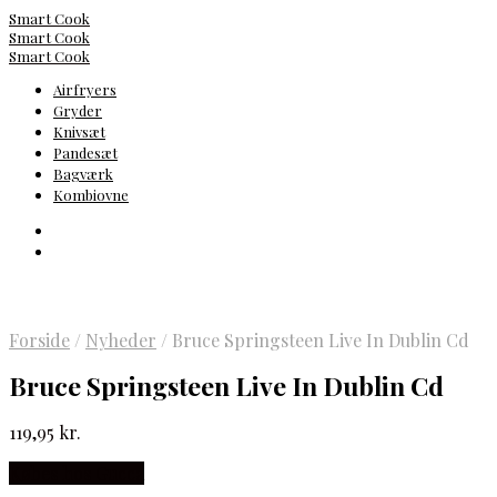
Smart Cook
Smart Cook
Smart Cook
Airfryers
Gryder
Knivsæt
Pandesæt
Bagværk
Kombiovne
Forside
/
Nyheder
/
Bruce Springsteen Live In Dublin Cd
Bruce Springsteen Live In Dublin Cd
119,95
kr.
Købes hos Gucca