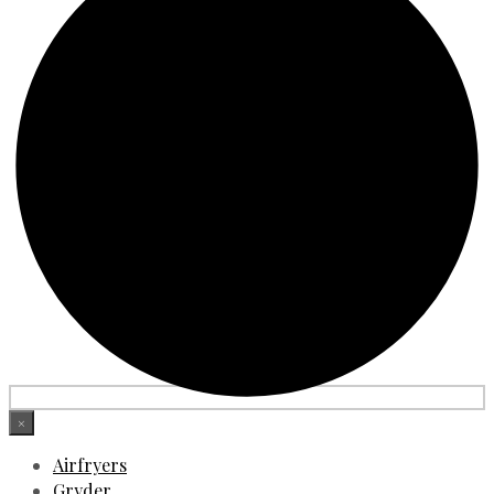
×
Airfryers
Gryder