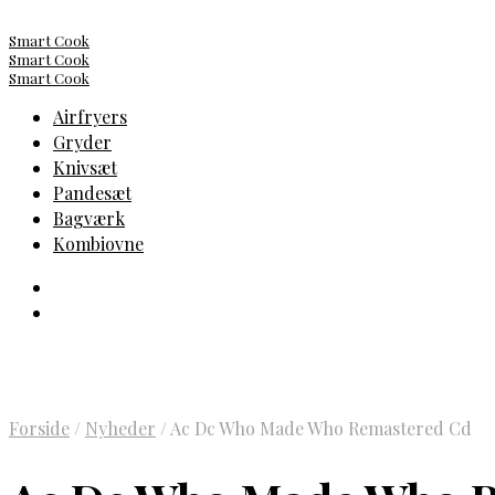
Smart Cook
Smart Cook
Smart Cook
Airfryers
Gryder
Knivsæt
Pandesæt
Bagværk
Kombiovne
Forside
/
Nyheder
/
Ac Dc Who Made Who Remastered Cd