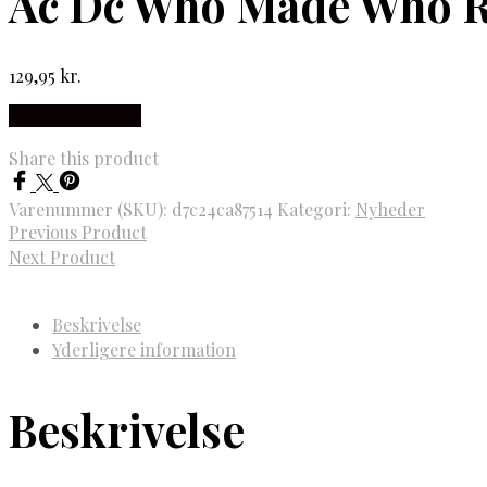
Ac Dc Who Made Who 
129,95
kr.
Købes hos Gucca
Share this product
Varenummer (SKU):
d7c24ca87514
Kategori:
Nyheder
Previous Product
Next Product
Beskrivelse
Yderligere information
Beskrivelse