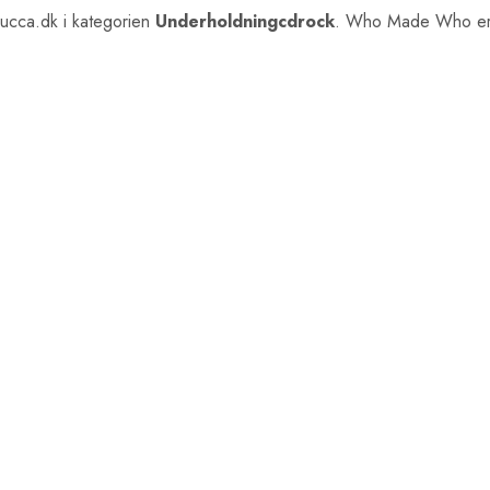
cca.dk i kategorien
Underholdningcdrock
. Who Made Who er e