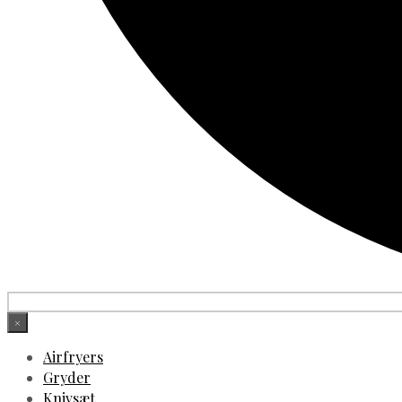
×
Airfryers
Gryder
Knivsæt