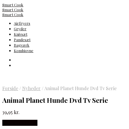
Smart Cook
Smart Cook
Smart Cook
Airfryers
Gryder
Knivsæt
Pandesæt
Bagværk
Kombiovne
Forside
/
Nyheder
/
Animal Planet Hunde Dvd Tv Serie
Animal Planet Hunde Dvd Tv Serie
39,95
kr.
Købes hos Gucca