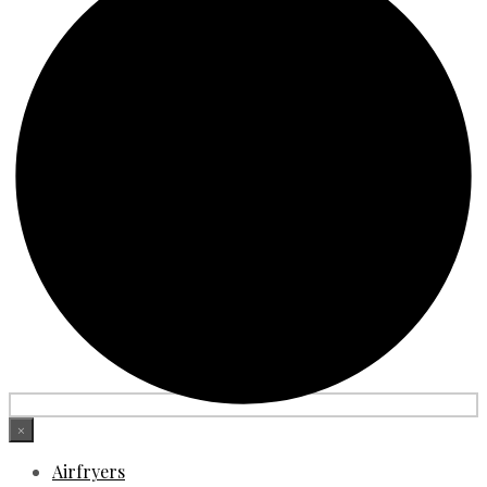
×
Airfryers