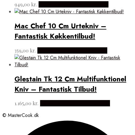
949,00
kr.
Købes hos Japanske Kokkeknive
Mac Chef 10 Cm Urtekniv –
Fantastisk Køkkentilbud!
359,00
kr.
Købes hos Japanske Kokkeknive
Glestain Tk 12 Cm Multifunktionel
Kniv – Fantastisk Tilbud!
1.165,00
kr.
Købes hos Japanske Kokkeknive
© MasterCook.dk