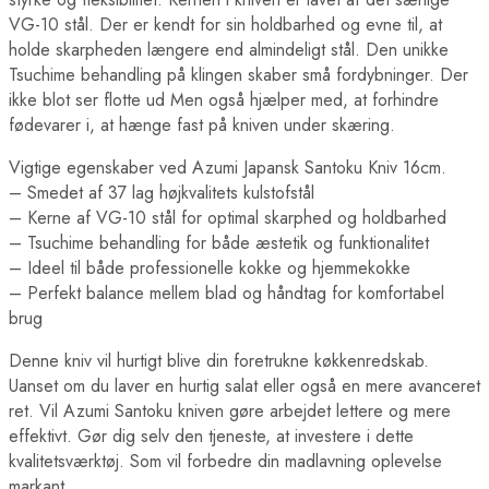
VG-10 stål. Der er kendt for sin holdbarhed og evne til, at
holde skarpheden længere end almindeligt stål. Den unikke
Tsuchime behandling på klingen skaber små fordybninger. Der
ikke blot ser flotte ud Men også hjælper med, at forhindre
fødevarer i, at hænge fast på kniven under skæring.
Vigtige egenskaber ved Azumi Japansk Santoku Kniv 16cm.
– Smedet af 37 lag højkvalitets kulstofstål
– Kerne af VG-10 stål for optimal skarphed og holdbarhed
– Tsuchime behandling for både æstetik og funktionalitet
– Ideel til både professionelle kokke og hjemmekokke
– Perfekt balance mellem blad og håndtag for komfortabel
brug
Denne kniv vil hurtigt blive din foretrukne køkkenredskab.
Uanset om du laver en hurtig salat eller også en mere avanceret
ret. Vil Azumi Santoku kniven gøre arbejdet lettere og mere
effektivt. Gør dig selv den tjeneste, at investere i dette
kvalitetsværktøj. Som vil forbedre din madlavning oplevelse
markant.