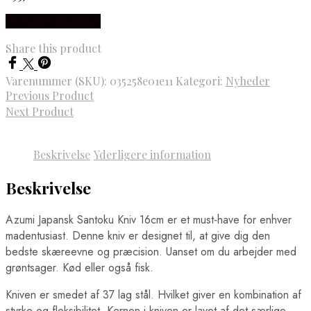
Købes hos Cibumic
Share this product
Varenummer (SKU):
035258e01e11
Kategori:
Nyheder
Previous Product
Next Product
Beskrivelse
Yderligere information
Beskrivelse
Azumi Japansk Santoku Kniv 16cm er et must-have for enhver
madentusiast. Denne kniv er designet til, at give dig den
bedste skæreevne og præcision. Uanset om du arbejder med
grøntsager. Kød eller også fisk.
Kniven er smedet af 37 lag stål. Hvilket giver en kombination af
styrke og fleksibilitet. Kernen i kniven er lavet af det særlige