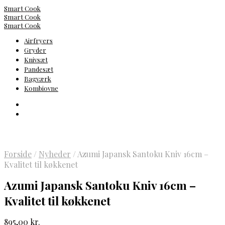
Smart Cook
Smart Cook
Smart Cook
Airfryers
Gryder
Knivsæt
Pandesæt
Bagværk
Kombiovne
Forside
/
Nyheder
/
Azumi Japansk Santoku Kniv 16cm –
Kvalitet til køkkenet
Azumi Japansk Santoku Kniv 16cm –
Kvalitet til køkkenet
895,00
kr.