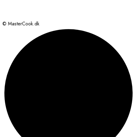
© MasterCook.dk