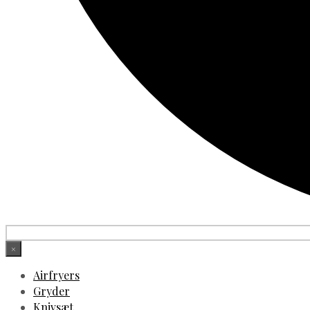
×
Airfryers
Gryder
Knivsæt