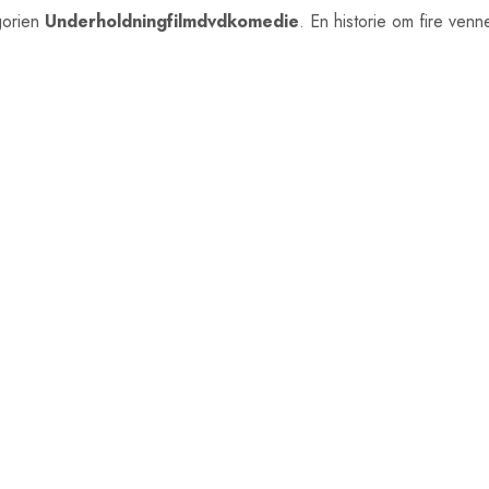
gorien
Underholdningfilmdvdkomedie
. En historie om fire venn