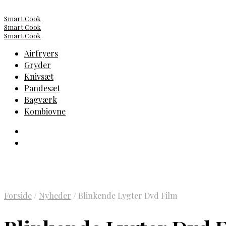
Smart Cook
Smart Cook
Smart Cook
Airfryers
Gryder
Knivsæt
Pandesæt
Bagværk
Kombiovne
Forside
/
Nyheder
/
Blinkende Lygter Dvd Film