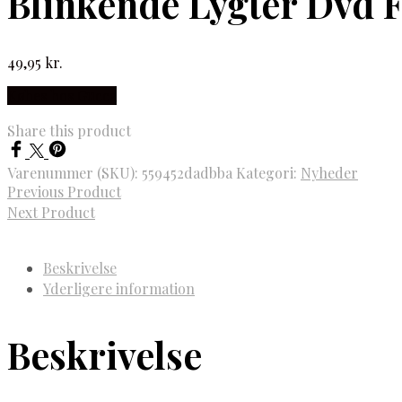
Blinkende Lygter Dvd 
49,95
kr.
Købes hos Gucca
Share this product
Varenummer (SKU):
559452dadbba
Kategori:
Nyheder
Previous Product
Next Product
Beskrivelse
Yderligere information
Beskrivelse