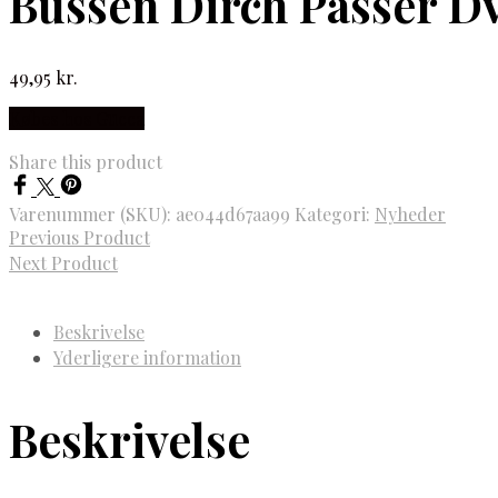
Bussen Dirch Passer D
49,95
kr.
Købes hos Gucca
Share this product
Varenummer (SKU):
ae044d67aa99
Kategori:
Nyheder
Previous Product
Next Product
Beskrivelse
Yderligere information
Beskrivelse