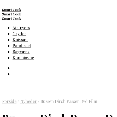
Smart Cook
Smart Cook
Smart Cook
Airfryers
Gryder
Knivsæt
Pandesæt
Bagværk
Kombiovne
Forside
/
Nyheder
/
Bussen Dirch Passer Dvd Film