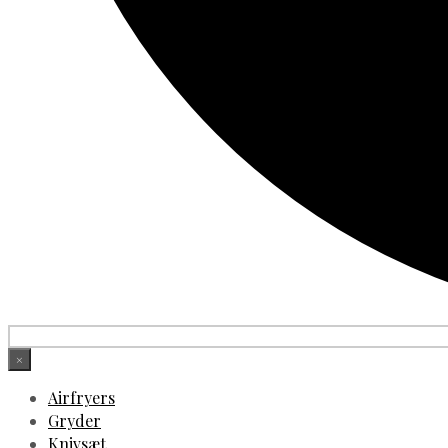
×
Airfryers
Gryder
Knivsæt