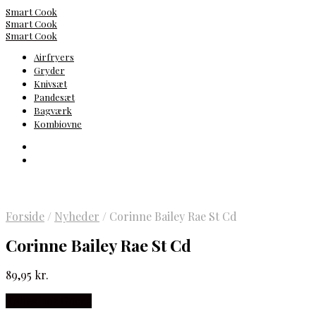
Smart Cook
Smart Cook
Smart Cook
Airfryers
Gryder
Knivsæt
Pandesæt
Bagværk
Kombiovne
Forside
/
Nyheder
/
Corinne Bailey Rae St Cd
Corinne Bailey Rae St Cd
89,95
kr.
Købes hos Gucca