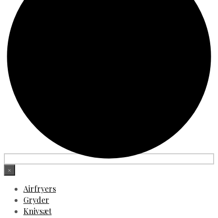
×
Airfryers
Gryder
Knivsæt