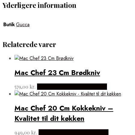
Yderligere information
Butik
Gucca
Relaterede varer
Mac Chef 23 Cm Brødkniv
579,00
kr.
Købes hos Japanske Kokkeknive
Mac Chef 20 Cm Kokkekniv –
Kvalitet til dit køkken
949,00
kr.
Købes hos Japanske Kokkeknive