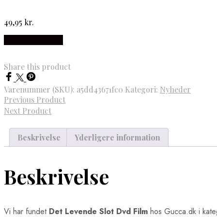
49,95
kr.
Købes hos Gucca
Share this product
Varenummer (SKU):
a5dd43671fc0
Kategori:
Nyheder
Previous Product
Next Product
Beskrivelse
Yderligere information
Beskrivelse
Vi har fundet
Det Levende Slot Dvd Film
hos Gucca.dk i kat