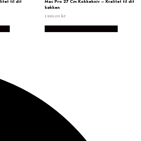
tet til dit
Mac Pro 27 Cm Kokkekniv – Kvalitet til dit
køkken
1.999,00
kr.
nive
Købes hos Japanske Kokkeknive