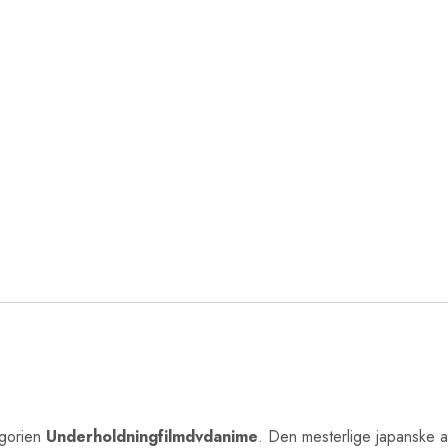
egorien
Underholdningfilmdvdanime
. Den mesterlige japanske an