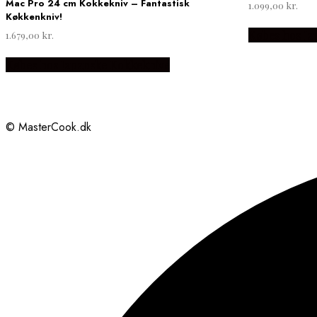
Mac Pro 24 cm Kokkekniv – Fantastisk
1.099,00
kr.
Køkkenkniv!
Købes hos Ja
1.679,00
kr.
Købes hos Japanske Kokkeknive
© MasterCook.dk