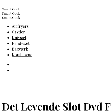
Smart Cook
Smart Cook
Smart Cook
Airfryers
Gryder
Knivsæt
Pandesæt
Bagværk
Kombiovne
Det Levende Slot Dvd 