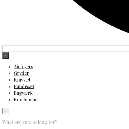
×
Airfryers
Gryder
Knivsæt
Pandesæt
Bagværk
Kombiovne
×
What are you looking for?