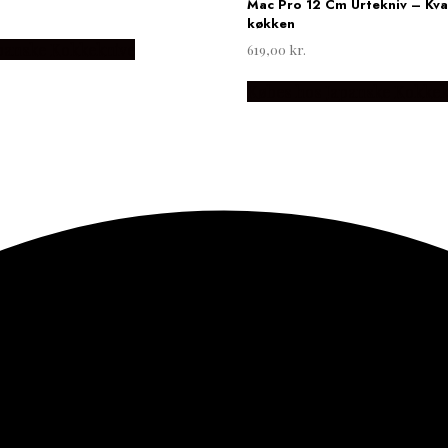
Mac Pro 12 Cm Urtekniv – Kvali
køkken
panske Kokkeknive
619,00
kr.
Købes hos Japanske Kokkek