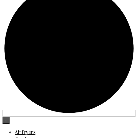
×
Airfryers