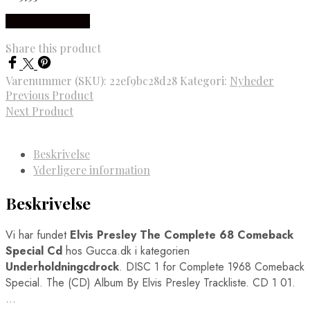
Købes hos Gucca
Share this product
Varenummer (SKU):
22ef9bc28d28
Kategori:
Nyheder
Previous Product
Next Product
Beskrivelse
Yderligere information
Beskrivelse
Vi har fundet
Elvis Presley The Complete 68 Comeback
Special Cd
hos Gucca.dk i kategorien
Underholdningcdrock
. DISC 1 for Complete 1968 Comeback
Special. The (CD) Album By Elvis Presley Trackliste. CD 1 01.
…