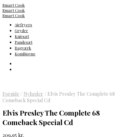
Smart Cook
Smart Cook
Smart Cook
Airfryers
Gryder
Knivsæt
Pandesæt
Bagværk
Kombiovne
Forside
/
Nyheder
/
Elvis Presley The Complete 68
Comeback Special Cd
Elvis Presley The Complete 68
Comeback Special Cd
209,95
kr.