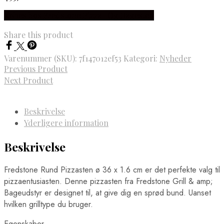
Købes hos Fredstone Pizza- Og Bagesten
Share this product
Varenummer (SKU):
7f147012ef53
Kategori:
Nyheder
Previous Product
Next Product
Beskrivelse
Yderligere information
Beskrivelse
Fredstone Rund Pizzasten ø 36 x 1.6 cm er det perfekte valg til
pizzaentusiasten. Denne pizzasten fra Fredstone Grill & amp;
Bageudstyr er designet til, at give dig en sprød bund. Uanset
hvilken grilltype du bruger.
Egenskaber.