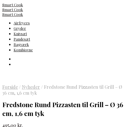
Smart Cook
Smart Cook
Smart Cook
Airfryers
Gryder
Knivsæt
Pandesæt
Bagværk
Kombiovne
Forside
/
Nyheder
/
Fredstone Rund Pizzasten til Grill – Ø
36 cm, 1,6 cm tyk
Fredstone Rund Pizzasten til Grill – Ø 36
cm, 1,6 cm tyk
495,00
kr.