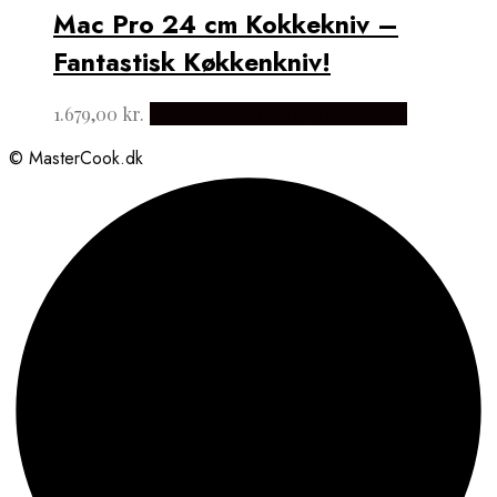
Mac Pro 24 cm Kokkekniv –
Fantastisk Køkkenkniv!
1.679,00
kr.
Købes hos Japanske Kokkeknive
© MasterCook.dk