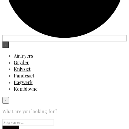
×
Airfryers
Gryder
Knivsæt
Pandesæt
Bagværk
Kombiovne
×
What are you looking for?