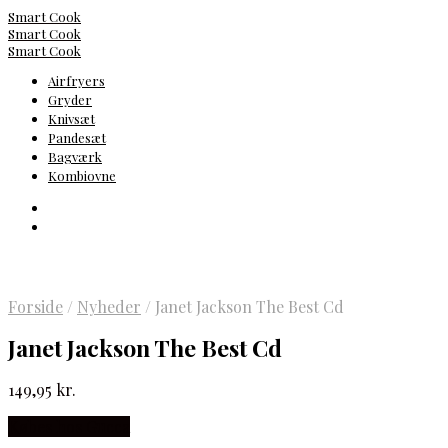
Smart Cook
Smart Cook
Smart Cook
Airfryers
Gryder
Knivsæt
Pandesæt
Bagværk
Kombiovne
Forside
/
Nyheder
/
Janet Jackson The Best Cd
Janet Jackson The Best Cd
149,95
kr.
Købes hos Gucca