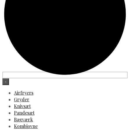
×
Airfryers
Gryder
Knivsæt
Pandesæt
Bagværk
Kombiovne