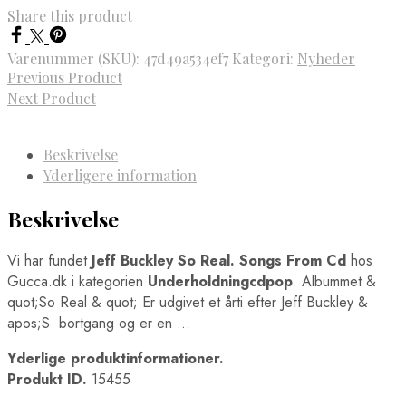
Share this product
Varenummer (SKU):
47d49a534ef7
Kategori:
Nyheder
Previous Product
Next Product
Beskrivelse
Yderligere information
Beskrivelse
Vi har fundet
Jeff Buckley So Real. Songs From Cd
hos
Gucca.dk i kategorien
Underholdningcdpop
. Albummet &
quot;So Real & quot; Er udgivet et årti efter Jeff Buckley &
apos;S bortgang og er en …
Yderlige produktinformationer.
Produkt ID.
15455