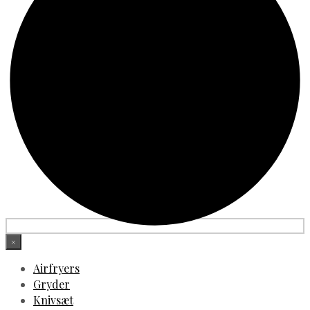
×
Airfryers
Gryder
Knivsæt