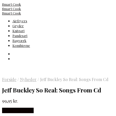
Smart Cook
Smart Cook
Smart Cook
Airfryers
Gryder
Knivsæt
Pandesæt
Bagværk
Kombiovne
Forside
/
Nyheder
/
Jeff Buckley So Real: Songs From Cd
Jeff Buckley So Real: Songs From Cd
99,95
kr.
Købes hos Gucca