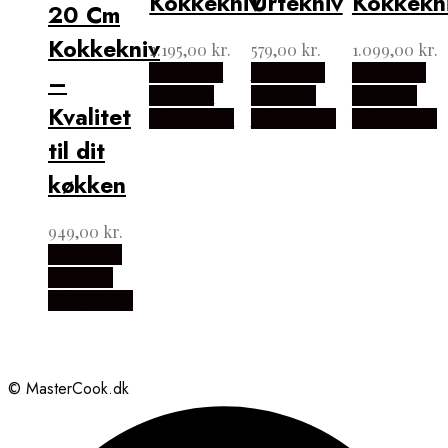
Kokkekniv
Urtekniv
Kokkekn
20 Cm
Kokkekniv
2.195,00
kr.
579,00
kr.
1.099,00
kr.
Købes hos
Købes hos
Købes hos
–
Japanske
Japanske
Japanske
Kvalitet
Kokkeknive
Kokkeknive
Kokkeknive
til dit
køkken
949,00
kr.
Købes hos
Japanske
Kokkeknive
© MasterCook.dk