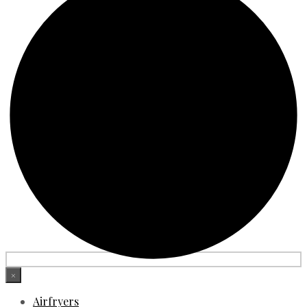
×
Airfryers