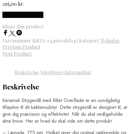
295,00
kr.
Købes hos Cibumic
Share this product
Varenummer (SKU):
e4466c9bf045
Kategori:
Nyheder
Previous Product
Next Product
Beskrivelse
Yderligere information
Beskrivelse
Keramisk Strygestål med Rillet Overflade er en uundgåelig
tilføjelse til dit køkkenudstyr. Dette strygestål er designet til, at
give dig præcision og effektivitet. Når du skal vedligeholde
dine knive. Her er hvad du skal vide om dette produkt.
– Længde. 273 mm. Hvilket giver dig optimal rækkevidde og