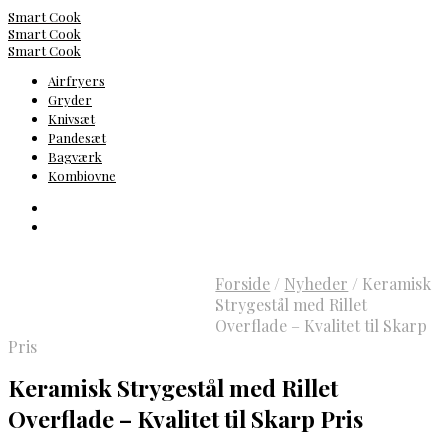
Smart Cook
Smart Cook
Smart Cook
Airfryers
Gryder
Knivsæt
Pandesæt
Bagværk
Kombiovne
Forside
/
Nyheder
/
Keramisk
Strygestål med Rillet
Overflade – Kvalitet til Skarp
Pris
Keramisk Strygestål med Rillet
Overflade – Kvalitet til Skarp Pris