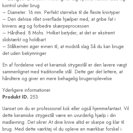
kontrol under brug
– Diameter. 16 mm. Perfekt størrelse til de fleste knivtyper
– Den delvise rillet overflade hjælper med, at gribe fat i
knivens æg og forbedre skærpeprocessen
– Hårdhed. 8 Mohs. Hvilket betyder, at det er ekstremt
slidstærkt og holdbart
– Stålkernen øger evnen til, at modstå slag Så du kan bruge
det uden bekymringer
En af fordelene ved et keramisk strygestål er den lavere vægt
sammenlignet med traditionelle stål. Dette gør det lettere, at
håndtere og giver en mere behagelig brugeroplevelse.
Yderligere informationer.
Produkt ID.
253
Uanset om du er professionel kok eller også hjemmefantast. Vil
dette keramiske strygestål være en uvurderlig hjælp i din
madlavning. Det sikrer At dine knive altid er skarpe og klar til
brug. Med dette værktøj vil du opleve en mærkbar forskel i