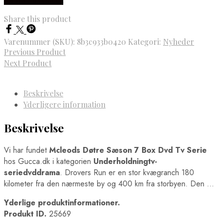
Share this product
Varenummer (SKU):
8b3c933b0420
Kategori:
Nyheder
Previous Product
Next Product
Beskrivelse
Yderligere information
Beskrivelse
Vi har fundet
Mcleods Døtre Sæson 7 Box Dvd Tv Serie
hos Gucca.dk i kategorien
Underholdningtv-
seriedvddrama
. Drovers Run er en stor kvægranch 180
kilometer fra den nærmeste by og 400 km fra storbyen. Den …
Yderlige produktinformationer.
Produkt ID.
25669