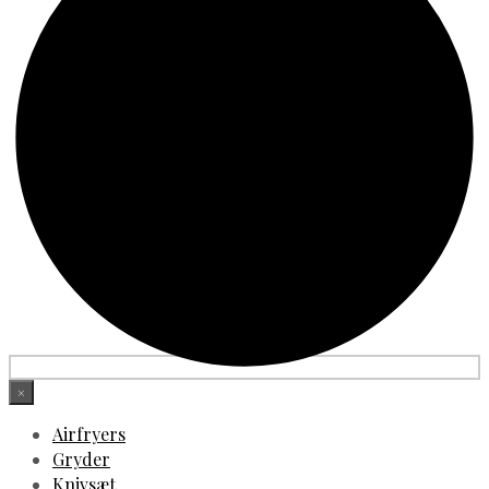
×
Airfryers
Gryder
Knivsæt