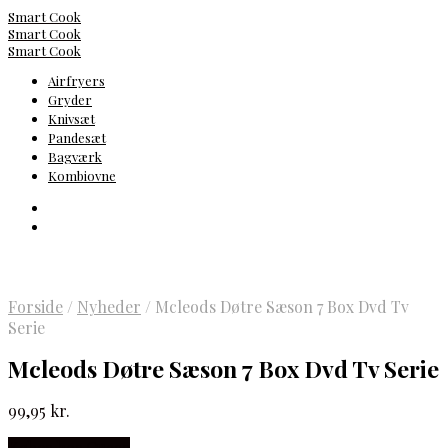
Smart Cook
Smart Cook
Smart Cook
Airfryers
Gryder
Knivsæt
Pandesæt
Bagværk
Kombiovne
Forside
/
Nyheder
/
Mcleods Døtre Sæson 7 Box Dvd Tv
Serie
Mcleods Døtre Sæson 7 Box Dvd Tv Serie
99,95
kr.
Købes hos Gucca