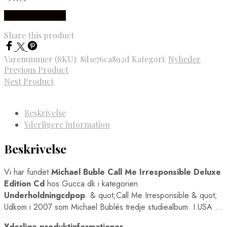
Købes hos Gucca
Share this product
Varenummer (SKU):
8d1e76ca892d
Kategori:
Nyheder
Previous Product
Next Product
Beskrivelse
Yderligere information
Beskrivelse
Vi har fundet
Michael Buble Call Me Irresponsible Deluxe
Edition Cd
hos Gucca.dk i kategorien
Underholdningcdpop
. & quot;Call Me Irresponsible & quot;
Udkom i 2007 som Michael Bublés tredje studiealbum. I USA …
Yderlige produktinformationer.