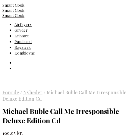
Smart Cook
Smart Cook
Smart Cook
Airfryers
Gryder
Knivsæt
Pandesæt
Bagværk
Kombiovne
Forside
/
Nyheder
/
Michael Buble Call Me Irresponsible
Deluxe Edition Cd
Michael Buble Call Me Irresponsible
Deluxe Edition Cd
199,95
kr.