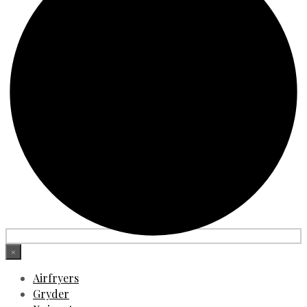
×
Airfryers
Gryder