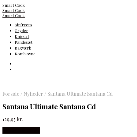
Smart Cook
Smart Cook
Smart Cook
Airfryers
Gryder
Knivsæt
Pandesæt
Bagværk
Kombiovne
Forside
/
Nyheder
/
Santana Ultimate Santana Cd
Santana Ultimate Santana Cd
129,95
kr.
Købes hos Gucca