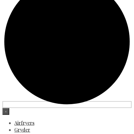
×
Airfryers
Gryder