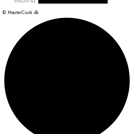
699,00
kr.
Købes hos Japanske Kokkeknive
© MasterCook.dk