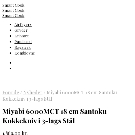
Smart Cook
Smart Cook
Smart Cook
Airfryers
Gryder
Knivsæt
Pandesæt
Bagværk
Kombiovne
Forside
/
Nyheder
/
Miyabi 6000MCT 18 cm Santoku
Kokkekniv i 3-lags Stål
Miyabi 6000MCT 18 cm Santoku
Kokkekniv i 3-lags Stål
1.869,00
kr.