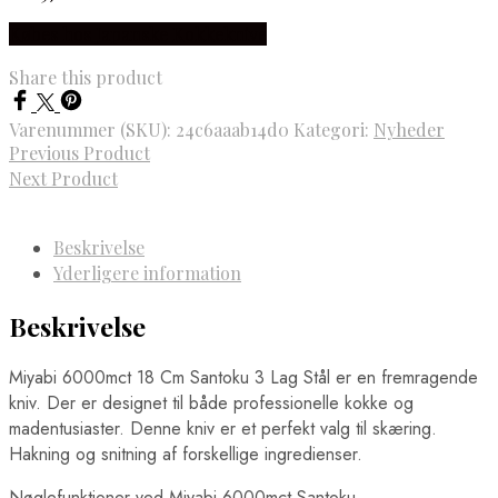
Købes hos Japanske Kokkeknive
Share this product
Varenummer (SKU):
24c6aaab14d0
Kategori:
Nyheder
Previous Product
Next Product
Beskrivelse
Yderligere information
Beskrivelse
Miyabi 6000mct 18 Cm Santoku 3 Lag Stål er en fremragende
kniv. Der er designet til både professionelle kokke og
madentusiaster. Denne kniv er et perfekt valg til skæring.
Hakning og snitning af forskellige ingredienser.
Nøglefunktioner ved Miyabi 6000mct Santoku.