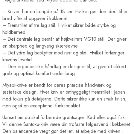
– Kniven har en længde på 18 cm. Hvilket gør den ideel til en
bred vifte af opgaver i køkkenet
– Fremstillet af tre lag stål. Hvilket sikrer både styrke og
holdbarhed
– Det centrale lag består af højkvalitets VG10 stål. Der giver
en skarphed og langvarig skæreevne
– Det ydre lag beskytter mod rust og slid. Hvilket forlænger
knivens levetid
– Den ergonomiske håndtag er designet til, at give et sikkert
greb og optimal komfort under brug
Miyabi-knive er kendt for deres præcise håndværk og
æstetiske design. Hver kniv er omhyggeligt fremstillet i Japan
med fokus på detaljerne. Dette sikrer ikke kun en smuk finish,
men også en exceptionel funktionalitet.
Uanset om du skal forberede grøntsager. Kød eller også fisk.
Vil denne Santoku-kniv være din trofaste følgesvend i køkkenet.
Den balancerede vægt gør det let, at arbejde med kniven i