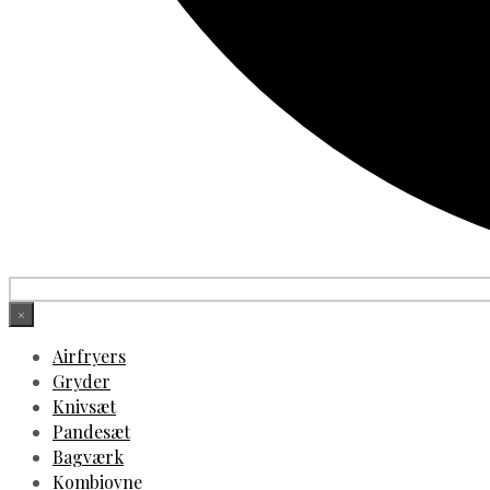
×
Airfryers
Gryder
Knivsæt
Pandesæt
Bagværk
Kombiovne