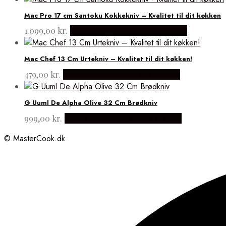
Mac Pro 17 cm Santoku Kokkekniv – Kvalitet til dit køkken
1.099,00
kr.
Købes hos Japanske Kokkeknive
Mac Chef 13 Cm Urtekniv – Kvalitet til dit køkken!
479,00
kr.
Købes hos Japanske Kokkeknive
G Uuml De Alpha Olive 32 Cm Brødkniv
999,00
kr.
Købes hos Japanske Kokkeknive
© MasterCook.dk