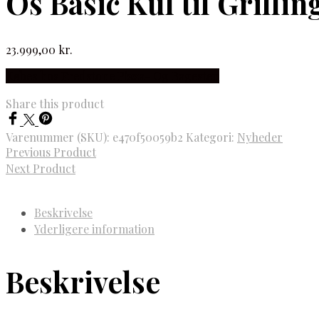
Os Basic Kul til Grillin
23.999,00
kr.
Købes hos Fredstone Pizza- Og Bagesten
Share this product
Varenummer (SKU):
e470f50059b2
Kategori:
Nyheder
Previous Product
Next Product
Beskrivelse
Yderligere information
Beskrivelse