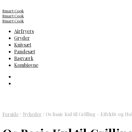
Smart Cook
Smart Cook
Smart Cook
Airfryers
Gryder
Knivsæt
Pandesæt
Bagværk
Kombiovne
Forside
/
Nyheder
/
Os Basic Kul til Grilling – Effektiv og Ho