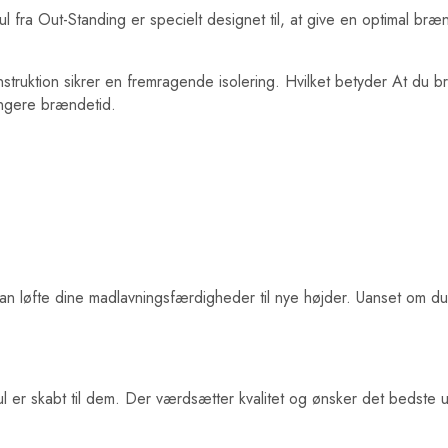
ul fra Out-Standing er specielt designet til, at give en optimal bræ
onstruktion sikrer en fremragende isolering. Hvilket betyder At du
ængere brændetid.
n løfte dine madlavningsfærdigheder til nye højder. Uanset om du g
kul er skabt til dem. Der værdsætter kvalitet og ønsker det bedste u