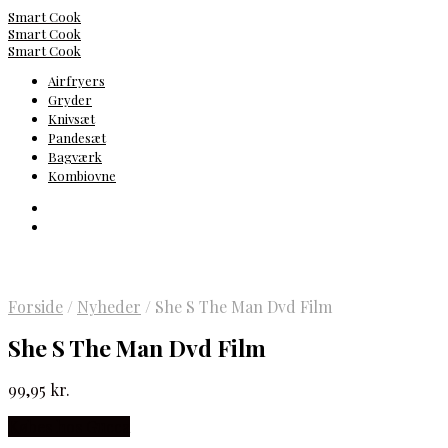
Smart Cook
Smart Cook
Smart Cook
Airfryers
Gryder
Knivsæt
Pandesæt
Bagværk
Kombiovne
Forside
/
Nyheder
/
She S The Man Dvd Film
She S The Man Dvd Film
99,95
kr.
Købes hos Gucca