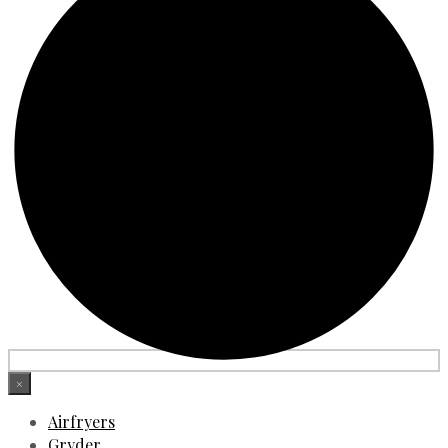
×
Airfryers
Gryder