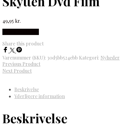
Skytten Dvd Film
49,95
kr.
Købes hos Gucca
Share this product
Varenummer (SKU):
30d5bb524ebb
Kategori:
Nyheder
Previous Product
Next Product
Beskrivelse
Yderligere information
Beskrivelse