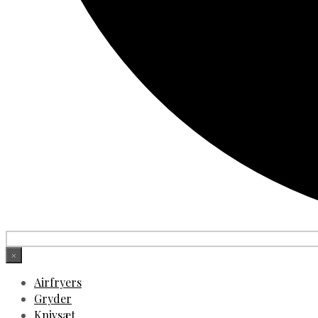
×
Airfryers
Gryder
Knivsæt