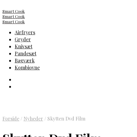
Smart Cook
Smart Cook
Smart Cook
Airfryers
Gryder
Knivsæt
Pandesæt
Bagværk
Kombiovne
Forside
/
Nyheder
/
Skytten Dvd Film