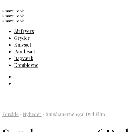
Smart Cook
Smart Cook
Smart Cook
Airfryers
Gryder
Knivsæt
Pandesæt
Bagværk
Kombiovne
Forside
/
Nyheder
/
Snushanerne 1936 Dvd Film