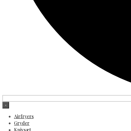
×
Airfryers
Gryder
Knivsæt