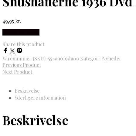
Snushanerne 1936 Dvd
49,95
kr.
Købes hos Gucca
Share this product
Varenummer (SKU):
554a90f9da09
Kategori:
Nyheder
Previous Product
Next Product
Beskrivelse
Yderligere information
Beskrivelse