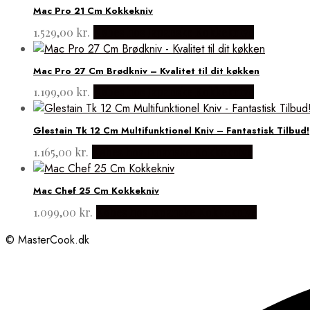
Mac Pro 21 Cm Kokkekniv
1.529,00
kr.
Købes hos Japanske Kokkeknive
Mac Pro 27 Cm Brødkniv – Kvalitet til dit køkken
1.199,00
kr.
Købes hos Japanske Kokkeknive
Glestain Tk 12 Cm Multifunktionel Kniv – Fantastisk Tilbud!
1.165,00
kr.
Købes hos Japanske Kokkeknive
Mac Chef 25 Cm Kokkekniv
1.099,00
kr.
Købes hos Japanske Kokkeknive
© MasterCook.dk